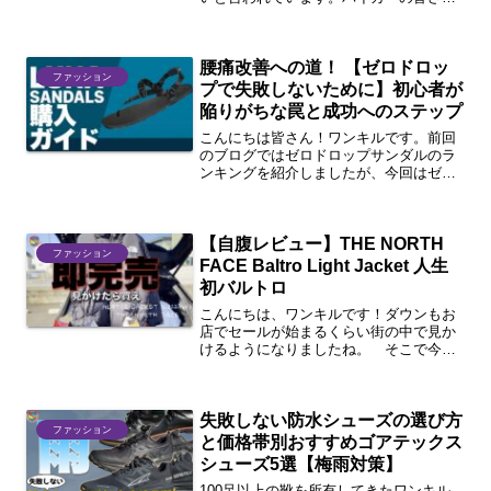
は震える冬になりそうです。あたたかい
アウターが欲しいけどお財布も寒いな
ら、おすすめはワークマンのイージスシ
腰痛改善への道！ 【ゼロドロッ
リーズです！ゴテゴテ黄色と...
ファッション
プで失敗しないために】初心者が
陥りがちな罠と成功へのステップ
こんにちは皆さん！ワンキルです。前回
のブログではゼロドロップサンダルのラ
ンキングを紹介しましたが、今回はゼロ
ドロップを試す際に失敗しないためのポ
イントについて詳しく解説します。ゼロ
ドロップシューズを履き始めると、足の
【自腹レビュー】THE NORTH
使い方が変わるため、適切...
ファッション
FACE Baltro Light Jacket 人生
初バルトロ
こんにちは、ワンキルです！ダウンもお
店でセールが始まるくらい街の中で見か
けるようになりましたね。 そこで今回
は誕生30周年を迎える定番ダウンをご紹
介したいと思います！その名は、 「THE
NORTH FACE Baltro Light Ja...
失敗しない防水シューズの選び方
ファッション
と価格帯別おすすめゴアテックス
シューズ5選【梅雨対策】
100足以上の靴を所有してきたワンキル