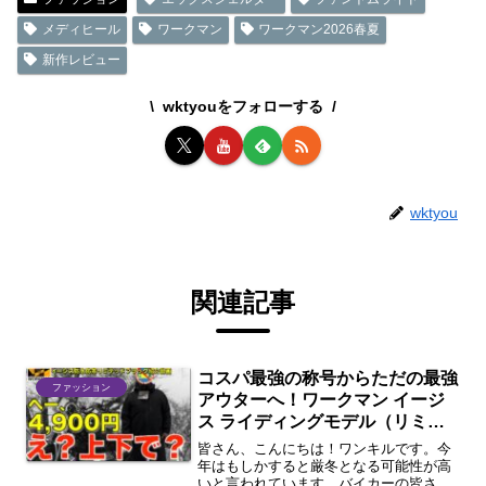
メディヒール
ワークマン
ワークマン2026春夏
新作レビュー
wktyouをフォローする
wktyou
関連記事
コスパ最強の称号からただの最強
ファッション
アウターへ！ワークマン イージ
ス ライディングモデル（リミテ
ッドブラック）徹底解説
皆さん、こんにちは！ワンキルです。今
年はもしかすると厳冬となる可能性が高
いと言われています。バイカーの皆さん