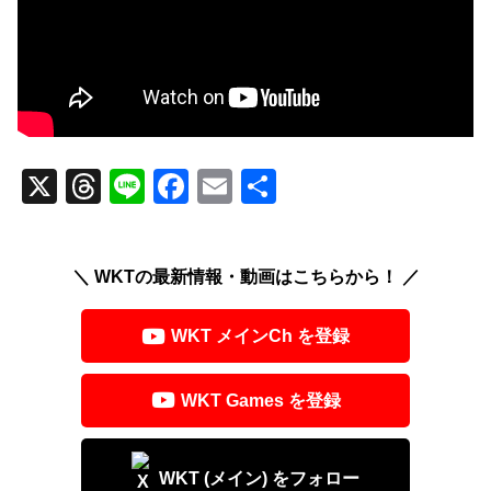
X
T
Li
F
E
共
hr
n
a
m
有
e
e
c
ail
＼ WKTの最新情報・動画はこちらから！ ／
a
e
d
b
WKT メインCh を登録
s
o
o
WKT Games を登録
k
WKT (メイン) をフォロー