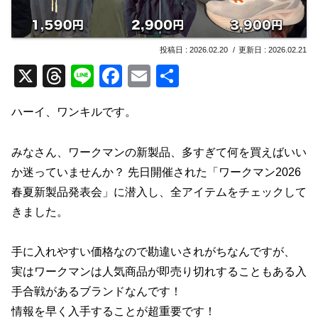
2026.02.20
2026.02.21
X
T
Li
F
E
共
hr
n
a
m
有
ハーイ、ワンキルです。
e
e
c
ail
a
e
みなさん、ワークマンの新製品、多すぎて何を買えばいい
d
b
か迷っていませんか？ 先日開催された「ワークマン2026
s
o
春夏新製品発表会」に潜入し、全アイテムをチェックして
o
きました。
k
手に入れやすい価格なので勘違いされがちなんですが、
実はワークマンは人気商品が即売り切れすることもある入
手合戦があるブランドなんです！
情報を早く入手することが超重要です！