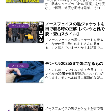
が、防水シューズの「4つの現実」を忖度
なしで解説。過度な期待は厳禁。その上
で、アディダス、アシックス、ニューバ
ランス、サロモンなど、実際に履き込ん
できた価格帯別のおすすめゴアテックス5
ノースフェイスの黒ジャケットを
選を紹介します。
ファッション
街で着る時の正解【パンツと靴で
脱・登山スタイル】
「ノースフェイスの黒ジャケットを着る
と、なぜか登山帰りのおじさんに見え
る…」と悩んでいませんか？本記事で
は、機能的な黒アウターを街着としてお
しゃれに着こなすための「パンツと靴」
の正解を徹底解説。スラックスやニュー
モンベル2025SSで気になるもの
バランスを合わせて、大人の休日コーデ
ファッション
を完成させましょう！
こんにちは、ワンキルです！今日は、モ
ンベルの2025年春夏新製品についてご紹
介します。モンベルは常に革新的な製品
を提供しており、今年も例外ではありま
せん。新しいアイテムは、登山やキャン
プ、日常のアクティビティに最適です。
ストームクルーザージ...
ノースフェイスの黒ジャケットを街で着