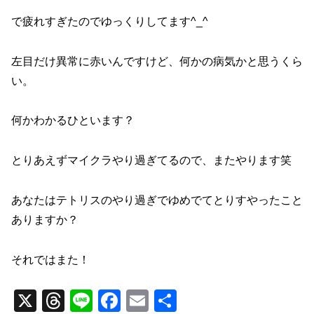
o
k
で疲れすぎたのでゆっくりしてます^_^
左目だけ異常に赤いんですけど、何かの病気かと思うくら
い。
何かわかるひといます？
とりあえずマイクラやり過ぎてるので、またやります笑
あなたはテトリスのやり過ぎでゆめでてとりすやったこと
ありますか？
それではまた！
X
T
Li
F
E
共