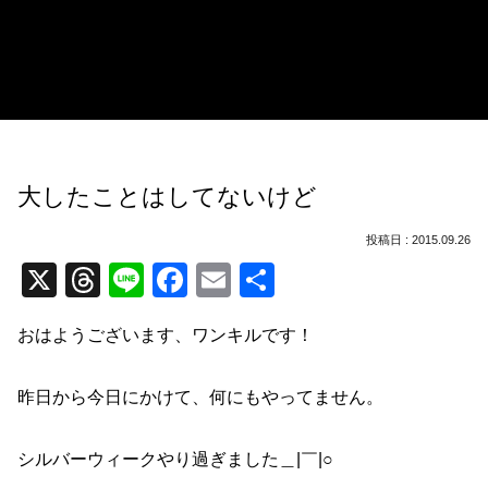
大したことはしてないけど
2015.09.26
X
T
Li
F
E
共
hr
n
a
m
有
おはようございます、ワンキルです！
e
e
c
ail
a
e
昨日から今日にかけて、何にもやってません。
d
b
s
o
シルバーウィークやり過ぎました＿|￣|○