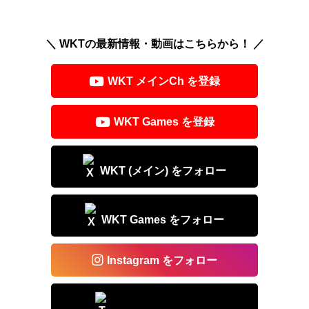
hr
n
a
m
有
e
e
c
ail
＼ WKTの最新情報・動画はこちらから！ ／
a
e
d
b
WKT メインCh を登録
s
o
o
WKT Games を登録
k
WKT (メイン) をフォロー
WKT Games をフォロー
Instagram をフォロー