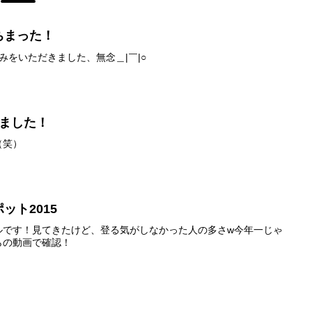
ちまった！
休みをいただきました、無念＿|￣|○
来ました！
（笑）
ット2015
ルです！見てきたけど、登る気がしなかった人の多さw今年一じゃ
らの動画で確認！