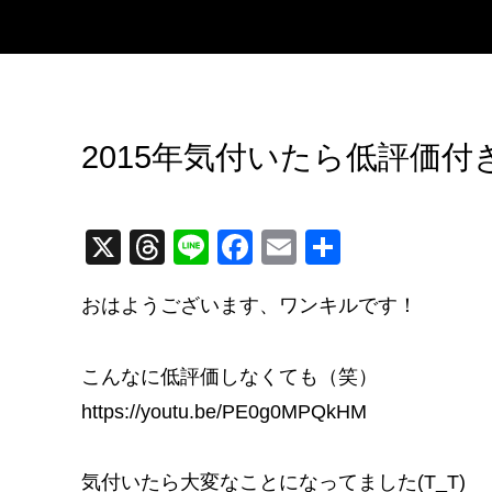
2015年気付いたら低評価付き
X
T
Li
F
E
共
hr
n
a
m
有
おはようございます、ワンキルです！
e
e
c
ail
a
e
こんなに低評価しなくても（笑）
d
b
https://youtu.be/PE0g0MPQkHM
s
o
o
気付いたら大変なことになってました(T_T)