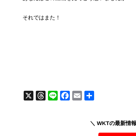
それではまた！
X
T
Li
F
E
共
hr
n
a
m
有
e
e
c
ail
a
e
＼ WKTの最新情
d
b