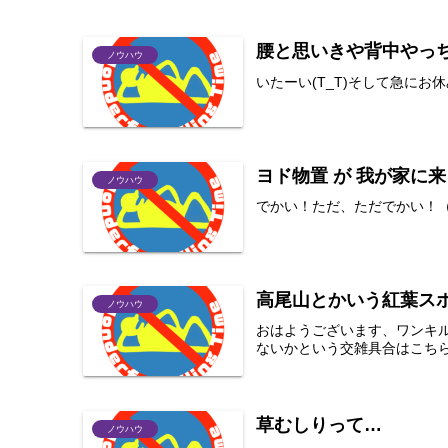
腰と思いきや背中やっ
ノウハウ
いたーい(T_T)そして急にお
ヨド物置 が 我が家に
ノウハウ
でかい！ただ、ただでかい！
高尾山とかいう紅葉スポ
ノウハウ
おはようございます、ワンキ
ないかという交雑具合はこち
草むしりって…
ノウハウ