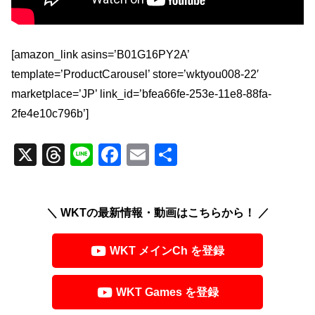
[amazon_link asins=’B01G16PY2A’
template=’ProductCarousel’ store=’wktyou008-22′
marketplace=’JP’ link_id=’bfea66fe-253e-11e8-88fa-
2fe4e10c796b’]
X
T
Li
F
E
共
hr
n
a
m
有
e
e
c
ail
＼ WKTの最新情報・動画はこちらから！ ／
a
e
d
b
WKT メインCh を登録
s
o
o
WKT Games を登録
k