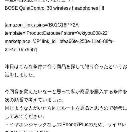
o
BOSE QuietControl 30 wireless headphones !!!!
k
[amazon_link asins=’B01G16PY2A’
template=’ProductCarousel’ store=’wktyou008-22′
marketplace=’JP’ link_id=’bfea66fe-253e-11e8-88fa-
2fe4e10c796b’]
昨日はこんな条件に合う商品を探して巡り合ったというお
話をしました。
今回音を変えたいなーと思って私が商品を購入する条件を
次の順番で考えていました。
同じような人がいたら同じルートを通ると思うので参考に
してみてください。
・イヤホンジャックなしのiPhone7Plusのため、ワイヤレ