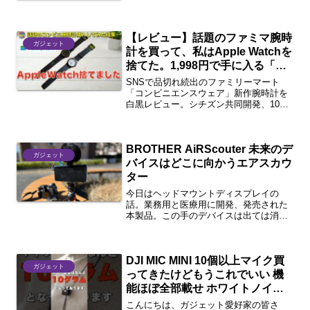
【レビュー】話題のファミマ腕時
ガジェット
計を買って、私はApple Watchを
捨てた。1,998円で手に入る「心
の平穏」とは？
SNSで品切れ続出のファミリーマート
「コンビニエンスウェア」新作腕時計を
白黒レビュー。シチズン共同開発、10気
圧防水で1,998円というコスパもさること
ながら、スマートウォッチの通知疲れや
傷への不安から解放される「圧倒的な心
BROTHER AiRScouter 未来のデ
の平穏」について語ります。
ガジェット
181cm/100kgの着用感も。
バイスはどこに向かうエアスカウ
ター
今日はヘッドマウントディスプレイの
話。業務用と医療用に開発、発売された
本製品。この手のデバイスは出ては消
え、出ては消えを繰り返す。最近だとグ
ーグルグラスが有名どころか。コンシュ
ーマ利用に関しては移動時に視界を遮っ
DJI MIC MINI 10個以上マイク買
てしまう安全性や、盗撮に使わ...
ガジェット
ってきたけどもうこれでいい 機
能ほぼ全部載せ ホワイトノイズ
もないし素人でも扱いやすい た
こんにちは、ガジェット愛好家の皆さ