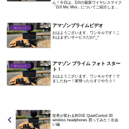
った10グラムのマイク #バイク撮
ん！今日は、DJIの最新ワイヤレスマイク
「DJI Mic Mini」についてご紹介しま
影 #dji #マイク
す。DJIは常に革新的な製品を提供してお
り、今回も例外ではありません。この新
しいマイクは、Vloggerやクリエイター
アマゾンプライムビデオ
に...
ガジェット
おはようございます、ワンキルです！こ
れはまずいサービスだわ^_^
アマゾン プライム フォト スター
ガジェット
ト！
おはようございます、ワンキルです！で
ましたねー！家帰ったらすぐやろう！
世界が変わるBOSE QuietControl 30
wireless headphones 買ってみた！出会
い編