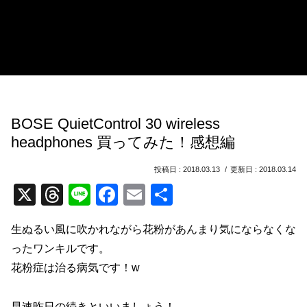
BOSE QuietControl 30 wireless
headphones 買ってみた！感想編
2018.03.13
2018.03.14
X
T
Li
F
E
共
hr
n
a
m
有
生ぬるい風に吹かれながら花粉があんまり気にならなくな
e
e
c
ail
ったワンキルです。
a
e
花粉症は治る病気です！w
d
b
s
o
早速昨日の続きといいましょう！