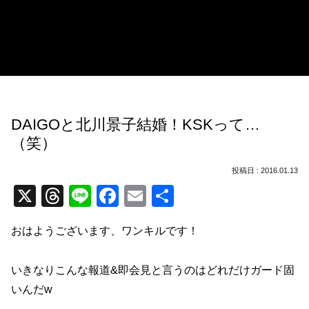
DAIGOと北川景子結婚！KSKって…
（笑）
2016.01.13
X
T
Li
F
E
共
hr
n
a
m
有
おはようございます、ワンキルです！
e
e
c
ail
a
e
いきなりこんな報道&即会見と言うのはどれだけガード固
d
b
いんだw
s
o