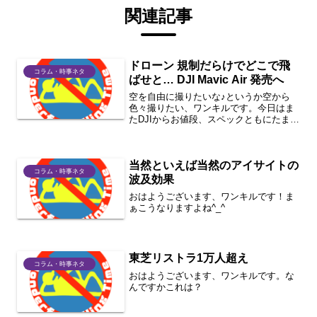
関連記事
ドローン 規制だらけでどこで飛
コラム・時事ネタ
ばせと… DJI Mavic Air 発売へ
空を自由に撮りたいな♪というか空から
色々撮りたい、ワンキルです。今日はま
たDJIからお値段、スペックともにたまら
ない商品が出ましたね。そう、Mavic
Air。でも改正航空法やら都道府県独自の
規制やらで結局はどこで飛ばせるんだっ
当然といえば当然のアイサイトの
て話なんです...
コラム・時事ネタ
波及効果
おはようございます、ワンキルです！ま
ぁこうなりますよね^_^
東芝リストラ1万人超え
コラム・時事ネタ
おはようございます、ワンキルです。な
んですかこれは？