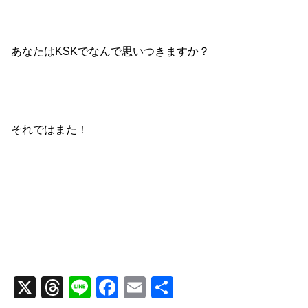
あなたはKSKでなんで思いつきますか？
それではまた！
X
T
Li
F
E
共