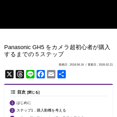
Panasonic GH5 をカメラ超初心者が購入
するまでの５ステップ
2018.06.16
2026.02.21
X
T
Li
F
E
共
hr
n
a
m
有
e
e
c
ail
目次
a
e
はじめに
d
b
ステップ1．購入動機を考える
s
o