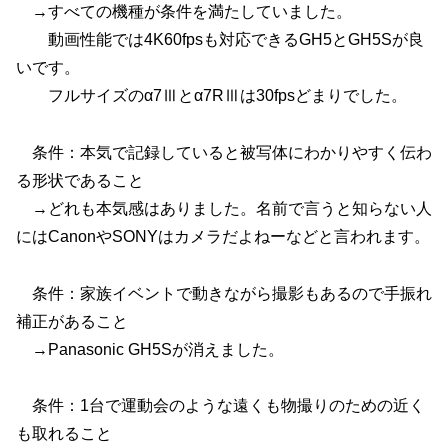
→すべての機種が条件を満たしていました。
動画性能では4K60fpsも対応できるGH5とGH5Sが良
いです。
フルサイズのα7Ⅲとα7RⅢは30fpsどまりでした。
条件：本気で記録していると被写体にわかりやすく伝わ
る形状であること
→どれも本気感はありました。名前で言うと知らない人
にはCanonやSONYはカメラだよねーなどと言われます。
条件：家族イベントで動きながら撮影もあるので手振れ
補正があること
→Panasonic GH5Sが消えました。
条件：1台で運動会のような遠くも物撮りのための近く
も取れること