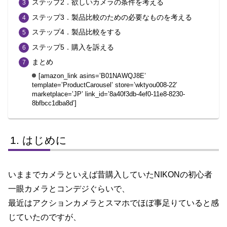
ステップ2．欲しいカメラの条件を考える
o
ステップ3．製品比較のための必要なものを考える
k
ステップ4．製品比較をする
ステップ5．購入を訴える
まとめ
[amazon_link asins=’B01NAWQJ8E’
template=’ProductCarousel’ store=’wktyou008-22′
marketplace=’JP’ link_id=’8a40f3db-4ef0-11e8-8230-
8bfbcc1dba8d’]
はじめに
いままでカメラといえば昔購入していたNIKONの初心者
一眼カメラとコンデジぐらいで、
最近はアクションカメラとスマホでほぼ事足りていると感
じていたのですが、