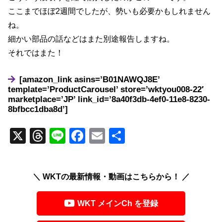
ここまでほぼ2週間でしたが、勢いも必要かもしれません
ね。
細かい部品の話などはまた別途報告しますね。
それではまた！
[amazon_link asins=’B01NAWQJ8E’
template=’ProductCarousel’ store=’wktyou008-22′
marketplace=’JP’ link_id=’8a40f3db-4ef0-11e8-8230-
8bfbcc1dba8d’]
X
T
Li
F
E
共
hr
n
a
m
有
e
e
c
ail
＼ WKTの最新情報・動画はこちらから！ ／
a
e
d
b
WKT メインCh を登録
s
o