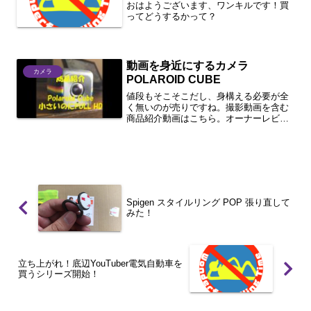
おはようございます、ワンキルです！買
ってどうするかって？
動画を身近にするカメラ
カメラ
POLAROID CUBE
値段もそこそこだし、身構える必要が全
く無いのが売りですね。撮影動画を含む
商品紹介動画はこちら。オーナーレビュ
ーとしてはこんな感じです。【デザイ
ン】カッコいいし、可愛い。おもちゃ感
があるのに機能が素晴らしいところも良
い。【画質】124度の画角...
Spigen スタイルリング POP 張り直して
みた！
立ち上がれ！底辺YouTuber電気自動車を
買うシリーズ開始！