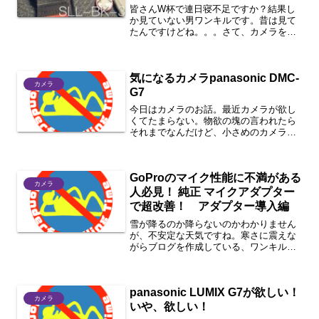
皆さんW杯で連日寝不足ですか？結果し
か見ていない男ワンキルです。昔は見て
たんですけどね。。。さて、カメラを買
ったら持ち運びますよね。でもずっとカ
バンに入れているわけではなく、しばら
く撮影しては少し移動して、また撮影し
気になるカメラpanasonic DMC-
てと、手持ちの状態が長く...
カメラ
G7
今日はカメラのお話。最近カメラが欲し
くてたまらない。物欲の塊の言われたら
それまでなんだけど、小さめのカメラを
使ってたこともあって画質がイマイチだ
ったり、ピントが合わないこともたくさ
ん。と言うよりyoutuberの人達はすごい
GoProのマイク性能に不満がある
カメラを使ってる...
カメラ
人必見！ 純正 マイクアダプター
で超改善！ アダプター導入編
雪が降るのか降らないのかわかりません
が、不安定な天気ですね。寒さに震えな
がらブログを作成している、ワンキルで
す！私の現状資産で一番使いやすいカメ
ラであるGoPro Hero5 Blackを使い尽く
すために避けては通れない問題である、
panasonic LUMIX G7が欲しい！
音声問題...
カメラ
いや、欲しい！