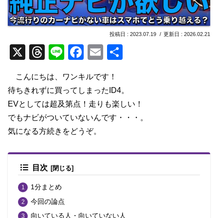
2023.07.19
2026.02.21
X
T
Li
F
E
共
hr
n
a
m
有
こんにちは、ワンキルです！
e
e
c
ail
待ちきれずに買ってしまったID4。
a
e
EVとしては超及第点！走りも楽しい！
d
b
でもナビがついていないんです・・・。
s
o
気になる方続きをどうぞ。
o
k
目次
1分まとめ
今回の論点
向いている人・向いていない人