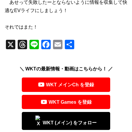
あせって失敗したーとならないように情報を収集して快
適なEVライフにしましょう！
それではまた！
X
T
Li
F
E
共
hr
n
a
m
有
e
e
c
ail
＼ WKTの最新情報・動画はこちらから！ ／
a
e
d
b
WKT メインCh を登録
s
o
o
WKT Games を登録
k
WKT (メイン) をフォロー