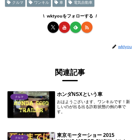
クルマ
ワンキル
車
電気自動車
wktyouをフォローする
wktyou
関連記事
ホンダNSXという車
クルマ
おはようございます、ワンキルです！新
しいのが出る出る詐欺状態の例の車で
す。
東京モーターショー 2015
クルマ