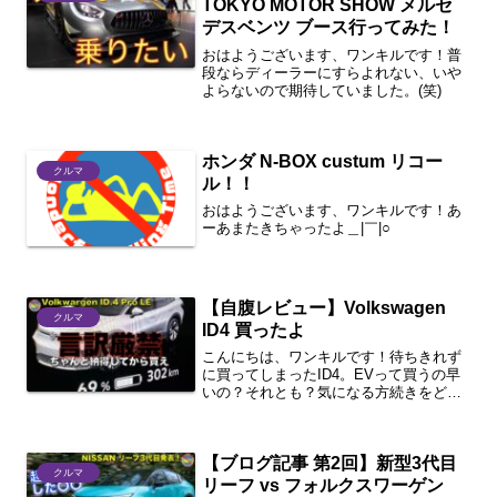
TOKYO MOTOR SHOW メルセ
デスベンツ ブース行ってみた！
おはようございます、ワンキルです！普
段ならディーラーにすらよれない、いや
よらないので期待していました。(笑)
ホンダ N-BOX custum リコー
クルマ
ル！！
おはようございます、ワンキルです！あ
ーあまたきちゃったよ＿|￣|○
【自腹レビュー】Volkswagen
クルマ
ID4 買ったよ
こんにちは、ワンキルです！待ちきれず
に買ってしまったID4。EVって買うの早
いの？それとも？気になる方続きをどう
ぞ。1分まとめ購入して良かった点向いて
いる人・向かない人EVであると便利そう
な物さいごに購入して良かった点 VW
【ブログ記事 第2回】新型3代目
のID4は、V...
クルマ
リーフ vs フォルクスワーゲン