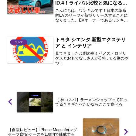
ID.4！ライバル比較と気になる懸
念点
こんにちは、ワンキルです！日本の革命
的EVのリーフが新型リリースすることに
なりました。EVオーナーであるワンキル
が、複数回に分けてリーフの魅力と新型
のレビューをしていきたいと思います。
はじめに前回の記事では、第3世代新型日
トヨタ シエンタ 新型エクステリ
産リーフの主要な進...
クルマ
ア と インテリア
見てきましたよ例の車！ハメス・ロドリ
ゲスとおもてなしさんがCMしてる例のや
つ！
【 神コスパ】ラーメンショップって知っ
てる？ネギたべたいならここで食べろ
【自腹レビュー】iPhone Magsafe(マグ
セーフ)対応ケースを100均で錬成する