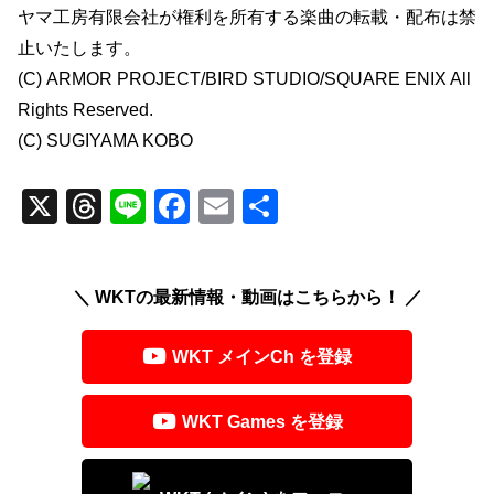
ヤマ工房有限会社が権利を所有する楽曲の転載・配布は禁
止いたします。
(C) ARMOR PROJECT/BIRD STUDIO/SQUARE ENIX All
Rights Reserved.
(C) SUGIYAMA KOBO
X
T
Li
F
E
共
hr
n
a
m
有
e
e
c
ail
＼ WKTの最新情報・動画はこちらから！ ／
a
e
d
b
WKT メインCh を登録
s
o
o
WKT Games を登録
k