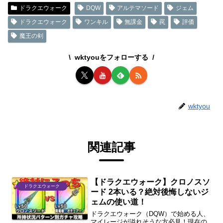
ドラクエウォーク
DQW
アルテマソード
ジェム
ドラクエウォーク
ワンキル
無課金
罠
評価
魔王の剣
wktyouをフォローする
wktyou
関連記事
【ドラクエウォーク】クロノスソ
ドラクエウォーク
ード 2本いる？絶対後悔しないジ
ェムの使い道！
ドラクエウォーク（DQW）で始める人、
マイレージが溢れそうな方必見！現在の