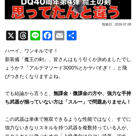
2026.07.08
X
T
Li
F
E
共
hr
n
a
m
有
ハーイ、ワンキルです！
e
e
c
ail
新装備「魔王の剣」、皆さんはもう引くか決めましたでし
a
e
ょうか？「アルテマソード3000%とかヤバすぎ！」と飛
d
b
びつきたくなりますよね。
s
o
o
でも結論から言うと、
無課金・微課金の方や、強力な手持
k
ち武器が揃っていない方は「スルー」で問題ありません！
この武器は単体で無双できるような性能ではなく、すでに
強力ないきなりスキルを持つ武器を複数持っている人が、