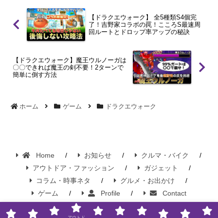
【ドラクエウォーク】 全5種類S4個完
了！吉野家コラボの罠！こころS最速周
回ルートとドロップ率アップの秘訣
【ドラクエウォーク】魔王ウルノーガは
〇〇できれば魔王の剣不要！2ターンで
簡単に倒す方法
ホーム
ゲーム
ドラクエウォーク
Home
お知らせ
クルマ・バイク
アウトドア・ファッション
ガジェット
コラム・時事ネタ
グルメ・お出かけ
ゲーム
Profile
Contact
Copyright © 2015-2026 Wonderful Killing Time / ワンキル ｜ WKT Official All
アウトド