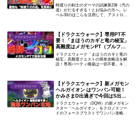
らせる方法
時渡りの剣士のダーマの試練第2弾（弐の
道）がだるすぎる！とお悩みの方へ。レ
ベル30のほこらを活用して、アストロン
や時間レベル上げの面倒な試練を最速約
10分でサクッと終わらせる効率的なやり
方を徹底解説します。
【ドラクエウォーク】専用PT不
ドラクエウォーク
要！「まほうのカギと竜の秘宝」
高難度はメガモンPT（ブルフィ
オーレ）で簡単攻略！
ドラクエウォーク「まほうのカギと竜の
秘宝」高難度クエストの簡単攻略法を解
説！専用パーティ構築は一切不要。キン
グミミック用のメガモン討伐PT（ブルフ
ィオーレ＆みちびきの盾）をそのまま使
い回して、面倒な高難度をサクッと終わ
【ドラクエウォーク】新メガモン
らせる立ち回りとコツを紹介します。
ドラクエウォーク
ヘルガイオン はワンパン可能！
かみさまD出過ぎで今回はS出
ろ！
ドラクエウォーク（DQW）の新メガモン
スター「ヘルガイオン」をクロノスソー
ドのフォースブラストでワンパン攻略す
る方法を解説！かみさま戦と同じパーテ
ィー構成で勝てる立ち回りのコツや、過
酷すぎたかみさま（ギガモン）のSここ
ろ集め結果報告もまとめました。