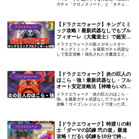
ガチャ「クロノスソード」と「オチェア
ーノの剣」のどちらを引くべきか、あな
たの手持ち状況（両方ない、片方ある、
両方ある）に合わせた最適解をズバリ解
【ドラクエウォーク】キングミミ
説します。絶対にやってはいけない限界
ドラクエウォーク
突破（凸）の注意点も！
ック攻略！最新武器なしでもブル
フィオーレ（大魔道士）で超安定
クリア！
ドラクエウォークの新メガモンスター
「キングミミック」を最新ガチャ武器な
しで安定攻略！強化された大魔道士と
「ブルフィオーレ（プチマダンテ）」を
使ったパーティ構成、行動順、注意すべ
き系統まで徹底解説します。
【ドラクエウォーク】炎の巨人の
ドラクエウォーク
ほこら・強！最新武器なし・フル
オート安定攻略法【神喰らいの大
剣】
ドラクエウォーク「炎の巨人のほこら・
強」を最新ガチャ武器なしでフルオート
攻略！ガメゴンレジェンドで使った汎用
パーティ（神喰らいの大剣）を流用し
て、超安定してクリアするための立ち回
りと編成のコツを解説します。
【ドラクエウォーク】時渡りの剣
ドラクエウォーク
士「ダーマの試練 弐の道」最速
攻略！だるい試練を10分で終わ