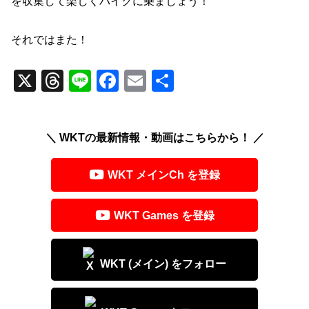
を収集して楽しくバイクに乗ましょう！
それではまた！
X
T
Li
F
E
共
hr
n
a
m
有
e
e
c
ail
＼ WKTの最新情報・動画はこちらから！ ／
a
e
d
b
WKT メインCh を登録
s
o
o
WKT Games を登録
k
WKT (メイン) をフォロー