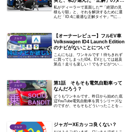
実と、私が選んだ「正解」のタイ
ヤ【SPORT MAXX LUX】
私がディーラーで直面した**「絶望の見
積もり額」と、それを解決するために選
んだ「ID.4に最適な正解タイヤ」**につ
いて、品番まで詳しくシェアします。
【オーナーレビュー】フルEV車
クルマ
Volkswagen ID4 Launch Edition
のナビがないことについて
こんにちは、ワンキルです！待ちきれず
に買ってしまったID4。EVとしては超及
第点！走りも楽しい！でもナビがついて
いないんです・・・。気になる方続きを
どうぞ。1分まとめ今回の論点向いている
人・向かない人あると便利そうな物さい
第1話 そもそも電気自動車って
ごに今回の論点 ...
クルマ
なんだろう？
どうもワンキルです。昨日から始めた底
辺YouTube電気自動車を買うシリーズな
のですが、そもそもどういったことを始
めていいのか全く考えずに宣言してしま
ったため、・何を目標にするのか？・現
在地はどこなのか？・目標に至るまでの
ジャガーXEカッコ良くない？
工程はなんなのか？...
クルマ
おはようございます、ワンキルです！こ