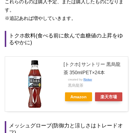
これらのものは購入予定、または購入したものになりま
す。
※追記あれば増やしていきます。
トクホ飲料(食べる前に飲んで血糖値の上昇をゆ
るやかに)
[トクホ] サントリー 黒烏龍
茶 350mlPET×24本
created by
Rinker
黒烏龍茶
Amazon
楽天市場
メッシュグローブ(防御力と涼しさはトレードオ
フ)