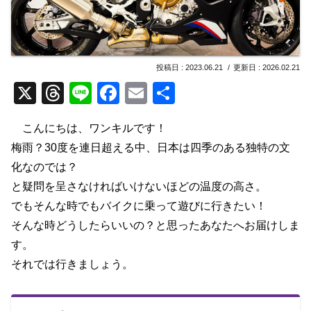
2023.06.21
2026.02.21
X
T
Li
F
E
共
hr
n
a
m
有
こんにちは、ワンキルです！
e
e
c
ail
梅雨？30度を連日超える中、日本は四季のある独特の文
a
e
化なのでは？
d
b
と疑問を呈さなければいけないほどの温度の高さ。
s
o
でもそんな時でもバイクに乗って遊びに行きたい！
o
そんな時どうしたらいいの？と思ったあなたへお届けしま
k
す。
それでは行きましょう。