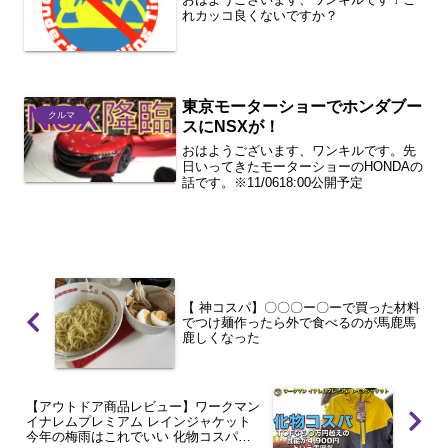
れカッコ良くないですか？
東京モーターショーでホンダブー
クルマ
スにNSXが！
おはようございます、ワンキルです。先
日いってきたモーターショーのHONDAの
話です。※11/0618:00公開予定
【 神コスパ】〇〇〇ー〇ーで買った材料
でつけ麺作ったら外で食べるのが馬鹿馬
鹿しくなった
【アウトドア商品レビュー】ワークマン
イナレムプレミアム レインジャケット
今年の梅雨はこれでいい 化物コスパ