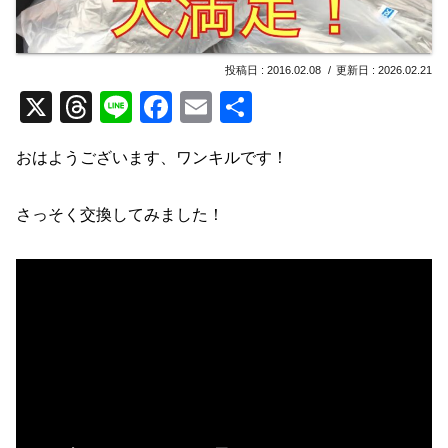
2016.02.08
2026.02.21
X
T
Li
F
E
共
hr
n
a
m
有
おはようございます、ワンキルです！
e
e
c
ail
a
e
さっそく交換してみました！
d
b
s
o
o
k