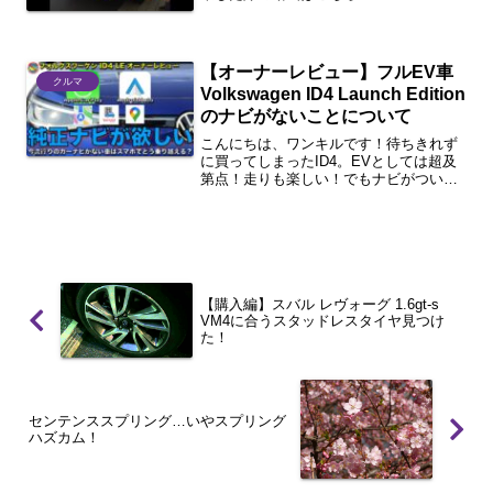
【オーナーレビュー】フルEV車
クルマ
Volkswagen ID4 Launch Edition
のナビがないことについて
こんにちは、ワンキルです！待ちきれず
に買ってしまったID4。EVとしては超及
第点！走りも楽しい！でもナビがついて
いないんです・・・。気になる方続きを
どうぞ。1分まとめ今回の論点向いている
人・向かない人あると便利そうな物さい
ごに今回の論点 ...
【購入編】スバル レヴォーグ 1.6gt-s
VM4に合うスタッドレスタイヤ見つけ
た！
センテンススプリング…いやスプリング
ハズカム！