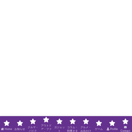
アウトド
クルマ・
ガジェッ
コラム・
グルメ・
Home
お知らせ
ア・ファ
ゲーム
Profile
バイク
ト
時事ネタ
お出かけ
Contact