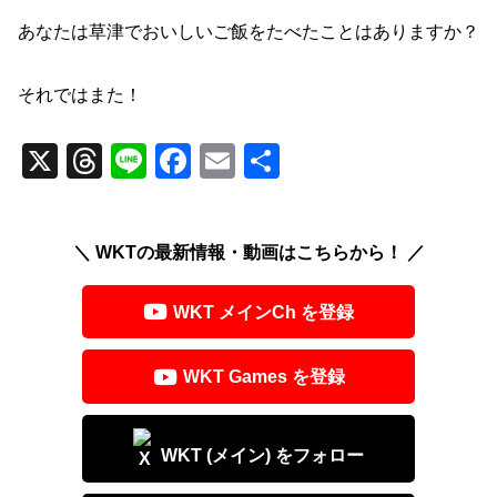
あなたは草津でおいしいご飯をたべたことはありますか？
それではまた！
X
T
Li
F
E
共
hr
n
a
m
有
e
e
c
ail
＼ WKTの最新情報・動画はこちらから！ ／
a
e
d
b
WKT メインCh を登録
s
o
o
WKT Games を登録
k
WKT (メイン) をフォロー