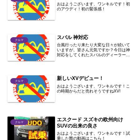
おはようございます、ワンキルです！初
のアウディ！初の緊張感！
スバル 神対応
クルマ
台風行ったり来たり大変な日々が続いて
いますが、皆さん元気ですか？今日は神
対応をしてくれたスバルのディーラーと
レヴォーグの話。とりあえず初期不良と
いう事で部品を交換してもらったのです
が、然るべき人が然るべき対応をすると
こうなるという、お手本を...
新しいXVデビュー！
クルマ
おはようございます、ワンキルです！こ
の時期からだと売れそうですねXV!
エスクード スズキの欧州向け
クルマ
SUVの出来の良さ
おはようございます、ワンキルです！試
乗した際の動画はこちら！