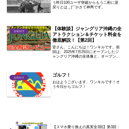
う昨日100ユーザ突破からもう二桁に逆
戻りとは＿|￣|○さて神輿です。
【体験談】ジャングリア沖縄の全
お出かけ
アトラクション＆チケット料金を
徹底解説！【第2回】
皆さん、こんにちは！ワンキルです。前
回は、2025年7月25日にオープンしたジ
ャングリア沖縄の全体像と、オープン直
後のリアルな混雑状況についてお伝えし
ました。今回は、皆さんが一番気になる
であろう「アトラクション」と「チケッ
ゴルフ！
ト・料金」について...
お出かけ
おはようございます、ワンキルです！そ
う今日からゴルフ！
【スマホ乗り換えの真実全3回】第3回：