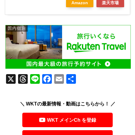
Amazon
楽天市場
X
T
Li
F
E
共
hr
n
a
m
有
e
e
c
ail
＼ WKTの最新情報・動画はこちらから！ ／
a
e
d
b
WKT メインCh を登録
s
o