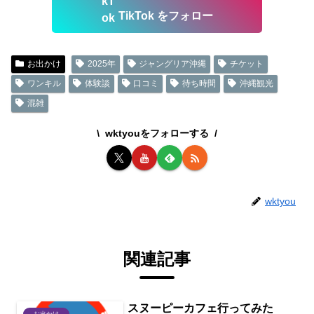
TikTok をフォロー
お出かけ
2025年
ジャングリア沖縄
チケット
ワンキル
体験談
口コミ
待ち時間
沖縄観光
混雑
wktyouをフォローする
wktyou
関連記事
スヌーピーカフェ行ってみた