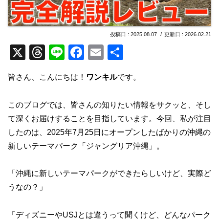
2025.08.07
2026.02.21
X
T
Li
F
E
共
hr
n
a
m
有
皆さん、こんにちは！
ワンキル
です。
e
e
c
ail
a
e
このブログでは、皆さんの知りたい情報をサクッと、そし
d
b
て深くお届けすることを目指しています。今回、私が注目
s
o
したのは、2025年7月25日にオープンしたばかりの沖縄の
o
新しいテーマパーク「ジャングリア沖縄」。
k
「沖縄に新しいテーマパークができたらしいけど、実際ど
うなの？」
「ディズニーやUSJとは違うって聞くけど、どんなパーク