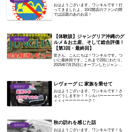
お出かけ
おはようございます、ワンキルです！行
ってきましたよ、10/2開店のファンの間
では話題のあのお店！
【体験談】ジャングリア沖縄のグ
お出かけ
ルメ＆お土産、そして総合評価！
【第3回・最終回】
皆さん、こんにちは！ワンキルです。つ
いに最終回です。これまで2回にわたり、
2025年7月25日にオープンしたジャング
リア沖縄を徹底レビューしてきました。
第1回ではパークの概要と混雑状況、第2
回ではアトラクションと料金プランにつ
レヴォーグ に 家族を乗せて
いて解説しまし...
お出かけ
おはようございます、ワンキルです！さ
ぁどうしますか！？シルバーーーーーウ
ィィィーーーーーーク！
秋の訪れを感じた話
お出かけ
おはようございます、ワンキルです！も