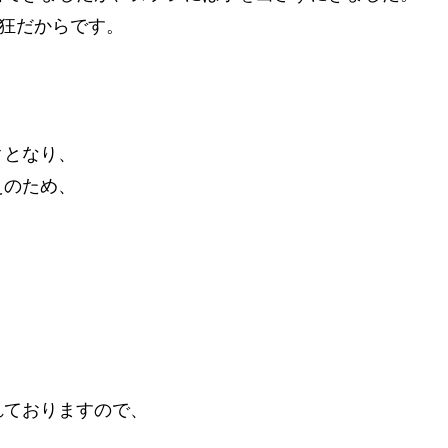
)狂だからです。
クとなり、
えのため、
。
ておりますので、
。