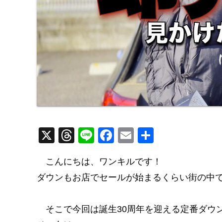
X
T
Li
F
E
共
hr
n
a
m
有
こんにちは、ワンキルです！
e
e
c
ail
ダウンもお店でセールが始まるくらい街の中
a
e
d
b
そこで今回は誕生30周年を迎える定番ダウ
s
o