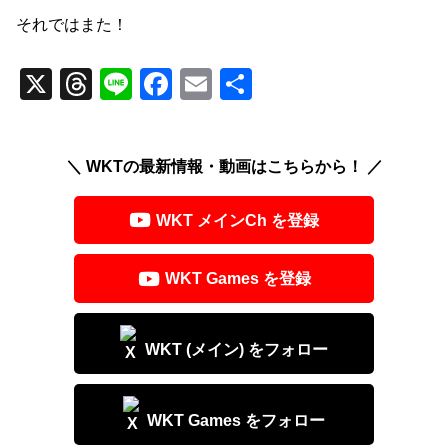
それではまた！
X
T
Li
F
E
共
hr
n
a
m
有
e
e
c
ail
＼ WKTの最新情報・動画はこちらから！ ／
a
e
d
b
WKT メインCh を登録
s
o
o
WKT Games を登録
k
WKT (メイン) をフォロー
WKT Games をフォロー