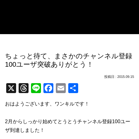
ちょっと待て、まさかのチャンネル登録
100ユーザ突破ありがとう！
2015.09.15
X
T
Li
F
E
共
hr
n
a
m
有
おはようございます、ワンキルです！
e
e
c
ail
a
e
2月からしっかり始めてとうとうチャンネル登録100ユー
d
b
ザ到達しました！
s
o