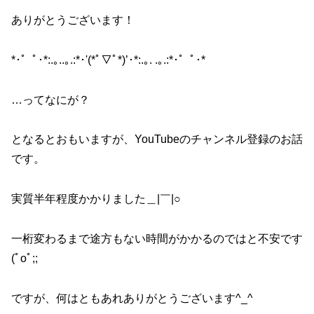
o
ありがとうございます！
k
*･゜ﾟ･*:.｡..｡.:*･'(*ﾟ▽ﾟ*)’･*:.｡. .｡.:*･゜ﾟ･*
…ってなにが？
となるとおもいますが、YouTubeのチャンネル登録のお話
です。
実質半年程度かかりました＿|￣|○
一桁変わるまで途方もない時間がかかるのではと不安です
(ﾟoﾟ;;
ですが、何はともあれありがとうございます^_^