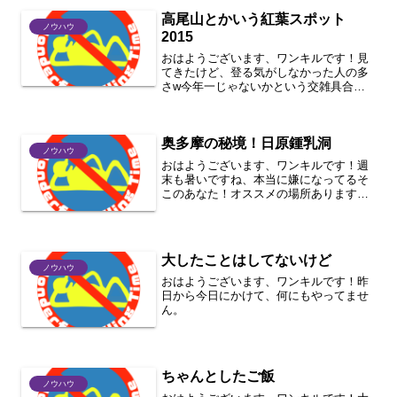
高尾山とかいう紅葉スポット
ノウハウ
2015
おはようございます、ワンキルです！見
てきたけど、登る気がしなかった人の多
さw今年一じゃないかという交雑具合は
こちらの動画で確認！
奥多摩の秘境！日原鍾乳洞
ノウハウ
おはようございます、ワンキルです！週
末も暑いですね、本当に嫌になってるそ
このあなた！オススメの場所ありますよ
^_^
大したことはしてないけど
ノウハウ
おはようございます、ワンキルです！昨
日から今日にかけて、何にもやってませ
ん。
ちゃんとしたご飯
ノウハウ