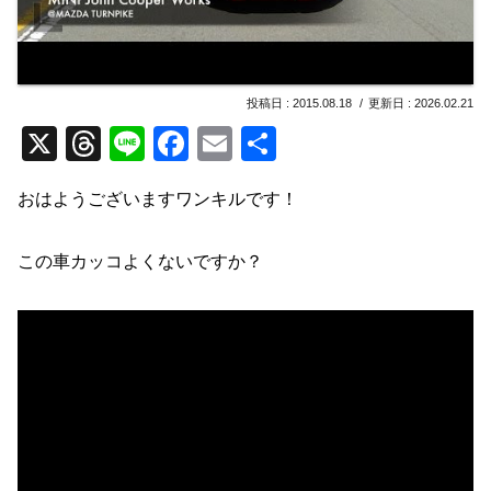
2015.08.18
2026.02.21
X
T
Li
F
E
共
hr
n
a
m
有
おはようございますワンキルです！
e
e
c
ail
a
e
この車カッコよくないですか？
d
b
s
o
o
k