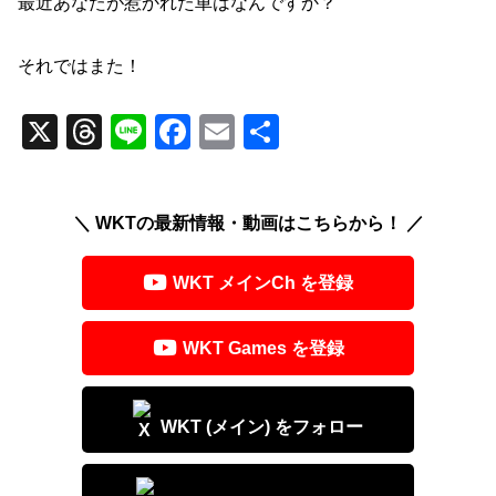
最近あなたが惹かれた車はなんですか？
それではまた！
X
T
Li
F
E
共
hr
n
a
m
有
e
e
c
ail
＼ WKTの最新情報・動画はこちらから！ ／
a
e
d
b
WKT メインCh を登録
s
o
o
WKT Games を登録
k
WKT (メイン) をフォロー