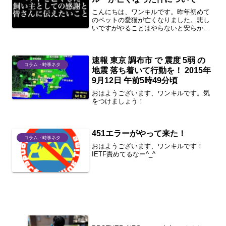
こんにちは、ワンキルです。昨年初めて
のペットの愛猫が亡くなりました。悲し
いですがやることはやらないと安らかに
眠りについてもらえないので困った方は
見てください。1分まとめ今回の本題向い
ている人・向かない人あると便利そうな
速報 東京 調布市 で 震度 5弱 の
物さいごに今回の本題 ...
コラム・時事ネタ
地震 落ち着いて行動を！ 2015年
9月12日 午前5時49分頃
おはようございます、ワンキルです。気
をつけましょう！
451エラーがやって来た！
コラム・時事ネタ
おはようございます、ワンキルです！
IETF責めてるなー^_^