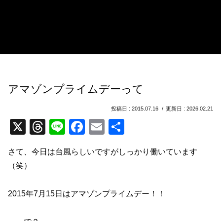
アマゾンプライムデーって
2015.07.16
2026.02.21
X
T
Li
F
E
共
hr
n
a
m
有
さて、今日は台風らしいですがしっかり働いています
e
e
c
ail
（笑）
a
e
d
b
2015年7月15日はアマゾンプライムデー！！
s
o