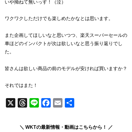
いや拗ねて無いっす！（泣）
ワクワクしただけでも楽しめたかなとは思います。
また企画してほしいなと思いつつ、楽天スーパーセールの
車ほどのインパクトが次は欲しいなと思う振り返りでし
た。
皆さんは欲しい商品の前のモデルが安ければ買いますか？
それではまた！
X
T
Li
F
E
共
hr
n
a
m
有
e
e
c
ail
＼ WKTの最新情報・動画はこちらから！ ／
a
e