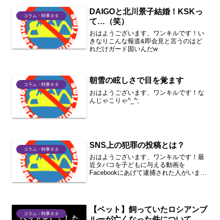
DAIGOと北川景子結婚！KSKっ
コラム・時事ネタ
て…（笑）
おはようございます、ワンキルです！い
きなりこんな報道&即会見と言うのはど
れだけガード固いんだw
朝雪の眩しさで目を覚ます
コラム・時事ネタ
おはようございます、ワンキルです！な
んじゃこりゃ^_^;
SNS上の犯罪の投稿とは？
コラム・時事ネタ
おはようございます、ワンキルです！最
近タバコを子どもに与える動画を
Facebookにあげて逮捕された人がいまし
たけど近いようなことやってる人いませ
んか？
【ペット】飼っていたロシアンブ
コラム・時事ネタ
ルーが亡くなった件について