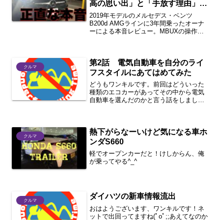
高の思い出」と「手放す理由」を
徹底解説！
2019年モデルのメルセデス・ベンツ
B200d AMGラインに3年間乗ったオーナ
ーによる本音レビュー。MBUXの操作性
や走行性能、立体駐車場OKのサイズ感と
いった魅力から、最低地上高やリセール
バリューなどの不満点まで徹底解説。次
第2話 電気自動車を自分のライ
にEVを選んだ理由も紹介します。
クルマ
フスタイルにあてはめてみた
どうもワンキルです。前回はどういった
種類のエコカーがあってその中から電気
自動車を選んだのかと言う話をしました
が、今回は、その車を使ってどうライフ
スタイルに合わせるのが目標なのかとい
うことを購入を悩んでいる方に参考にな
熱下がらなーいけど気になる車ホ
るように説明しながら、整...
クルマ
ンダS660
軽でオープンカーだと！けしからん、俺
が乗ってやる^_^
ダイハツの新車情報流出
クルマ
おはようございます、ワンキルです！ネ
ットで出回ってますね(ﾟoﾟ;;あえてなのか