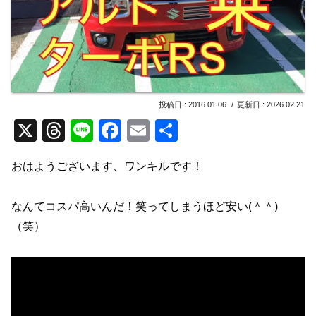
2016.01.06
2026.02.21
X
T
Li
F
E
共
hr
n
a
m
有
おはようございます、ワンキルです！
e
e
c
ail
a
e
なんてコスパ高いんだ！笑ってしまうほど安い(＾＾)
d
b
（笑）
s
o
o
k