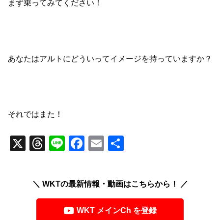
まず乗ってみてください！
あなたはアルトにどういってイメージを持っていますか？
それではまた！
X
T
Li
F
E
共
hr
n
a
m
有
e
e
c
ail
＼ WKTの最新情報・動画はこちらから！ ／
a
e
d
b
WKT メインCh を登録