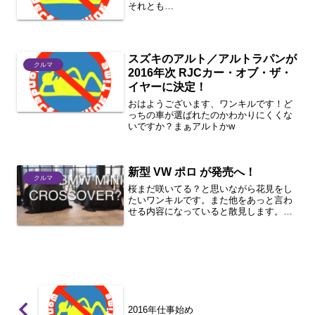
それとも…
スズキのアルト／アルトラパンが
クルマ
2016年次 RJCカー・オブ・ザ・
イヤーに決定！
おはようございます、ワンキルです！ど
っちの車が選ばれたのかわかりにくくな
いですか？まぁアルトかw
新型 VW ポロ が発売へ！
クルマ
桜まだ咲いてる？と思いながら花見をし
たいワンキルです。また他をあっと言わ
せる内容になっていると散見します。フ
ォルクスワーゲン ポロupに比べると上で
ゴルフよりは下って位置付けですかね。
VWは他社のベンチマークになる車とい
うことですが、まず気...
2016年仕事始め