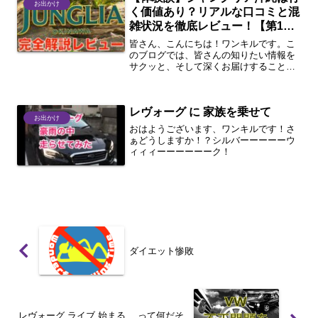
お出かけ
く価値あり？リアルな口コミと混
雑状況を徹底レビュー！【第1
回】
皆さん、こんにちは！ワンキルです。こ
のブログでは、皆さんの知りたい情報を
サクッと、そして深くお届けすることを
目指しています。今回、私が注目したの
は、2025年7月25日にオープンしたばか
りの沖縄の新しいテーマパーク「ジャン
レヴォーグ に 家族を乗せて
グリア沖縄」。「沖...
お出かけ
おはようございます、ワンキルです！さ
ぁどうしますか！？シルバーーーーーウ
ィィィーーーーーーク！
ダイエット惨敗
レヴォーグ ライブ 始まる …って何だそ