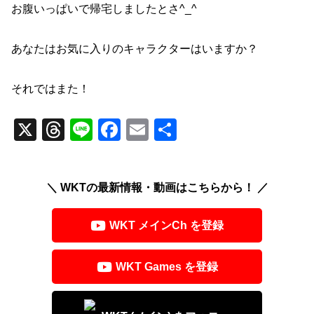
お腹いっぱいで帰宅しましたとさ^_^
あなたはお気に入りのキャラクターはいますか？
それではまた！
X
T
Li
F
E
共
hr
n
a
m
有
e
e
c
ail
＼ WKTの最新情報・動画はこちらから！ ／
a
e
d
b
WKT メインCh を登録
s
o
o
WKT Games を登録
k