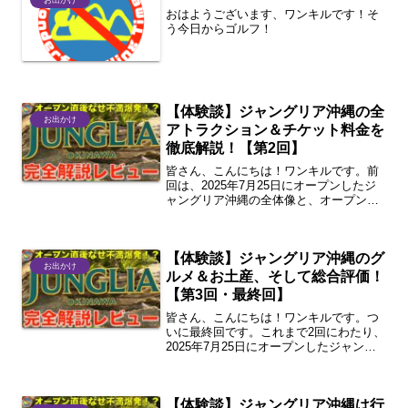
おはようございます、ワンキルです！そ
う今日からゴルフ！
【体験談】ジャングリア沖縄の全
お出かけ
アトラクション＆チケット料金を
徹底解説！【第2回】
皆さん、こんにちは！ワンキルです。前
回は、2025年7月25日にオープンしたジ
ャングリア沖縄の全体像と、オープン直
後のリアルな混雑状況についてお伝えし
ました。今回は、皆さんが一番気になる
であろう「アトラクション」と「チケッ
【体験談】ジャングリア沖縄のグ
ト・料金」について...
お出かけ
ルメ＆お土産、そして総合評価！
【第3回・最終回】
皆さん、こんにちは！ワンキルです。つ
いに最終回です。これまで2回にわたり、
2025年7月25日にオープンしたジャング
リア沖縄を徹底レビューしてきました。
第1回ではパークの概要と混雑状況、第2
回ではアトラクションと料金プランにつ
【体験談】ジャングリア沖縄は行
いて解説しまし...