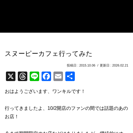
スヌーピーカフェ行ってみた
2015.10.06
2026.02.21
X
T
Li
F
E
共
hr
n
a
m
有
おはようございます、ワンキルです！
e
e
c
ail
a
e
行ってきましたよ、10/2開店のファンの間では話題のあの
d
b
お店！
s
o