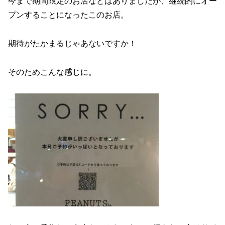
o
今まで期間限定のお店などはありましたが、継続的にオー
k
プンすることになったこのお店。
期待がたかまるじゃあないですか！
そのためこんな感じに。