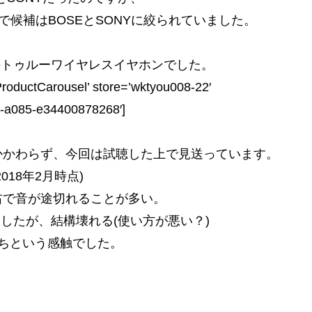
で候補はBOSEとSONYに絞られていました。
のトゥルーワイヤレスイヤホンでした。
roductCarousel’ store=’wktyou008-22′
8-a085-e34400878268′]
かかわらず、今回は試聴した上で見送っています。
18年2月時点)
右で音が途切れることが多い。
したが、結構壊れる(使い方が悪い？)
ちという感触でした。