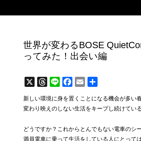
世界が変わるBOSE QuietContro
ってみた！出会い編
X
T
Li
F
E
共
hr
n
a
m
有
新しい環境に身を置くことになる機会が多い
e
e
c
ail
変わり映えのしない生活をキープし続けてい
a
e
d
b
どうですか？これからとんでもない電車のシ
s
o
満員電車に乗って生活をしている人にとって