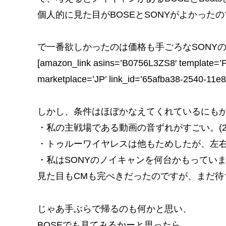
個人的に見た目がBOSEとSONYがよかったの
で一番欲しかったのは価格も手ごろなSONY
[amazon_link asins=’B0756L3ZS8′ template=’P
marketplace=’JP’ link_id=’65afba38-2540-11e
しかし、条件はほぼかなえてくれているにも
・私の主戦場である動画の音ずれがすごい。(20
・トゥルーワイヤレスは他もためしたが、左
・私はSONYのノイキャンを何台かもっていま
見た目もCMも完ぺきだったのですが、まだ待
じゃあ手ぶらで帰るのも何かと思い、
BOSEでも見てみるかーと思ったら