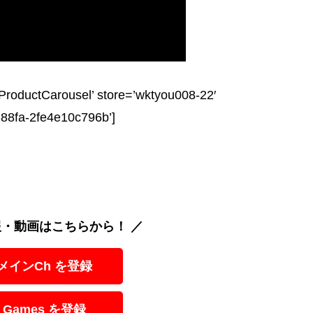
roductCarousel’ store=’wktyou008-22′
-88fa-2fe4e10c796b’]
報・動画はこちらから！ ／
 メインCh を登録
 Games を登録