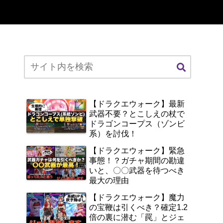
【ドラクエウォーク】最新
武器不要？とこしえの杖で
ドラゴンコープス（ゾンビ
系）を討伐！
【ドラクエウォーク】緊急
事態！？ガチャ期間の勘違
いと、〇〇武器を待つべき
最大の理由
【ドラクエウォーク】魔力
の宝鞭は引くべき？確定1.2
倍の裏に潜む「罠」とジェ