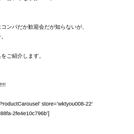
はコンパだか歓迎会だが知らないが、
ン。
具をご紹介します。
!!!
roductCarousel’ store=’wktyou008-22′
-88fa-2fe4e10c796b’]