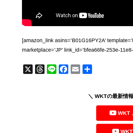
[amazon_link asins=’B01G16PY2A’ template=’P
marketplace=’JP’ link_id=’bfea66fe-253e-11e8
X
T
Li
F
E
共
hr
n
a
m
有
e
e
c
ail
a
e
＼ WKTの最新情
d
b
WKT
s
o
o
WKT