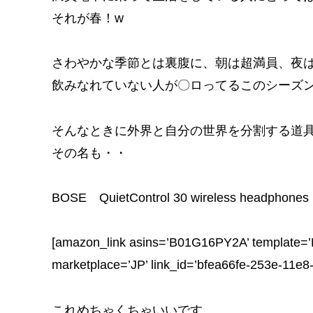
o
それが春！w
k
さわやかな季節とは裏腹に、朝は超満員、夜
飲みなれていない人が〇ロってるこのシーズ
そんなときに外界と自分の世界を分割する道
その名も・・
BOSE QuietControl 30 wireless headphones !
[amazon_link asins=’B01G16PY2A’ template=’P
marketplace=’JP’ link_id=’bfea66fe-253e-11e8
これめちゃくちゃいいです。