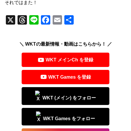
それではまた！
X
T
Li
F
E
共
hr
n
a
m
有
e
e
c
ail
＼ WKTの最新情報・動画はこちらから！ ／
a
e
d
b
WKT メインCh を登録
s
o
o
WKT Games を登録
k
WKT (メイン) をフォロー
WKT Games をフォロー