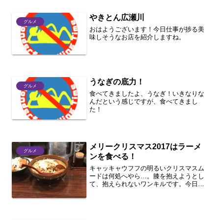
やきとん広瀬川
グルメ
おはようございます！今日仕事が捗る美
味しそうなお店を紹介しますね。
うなぎの底力！
グルメ
食べてきましたよ、うなぎ！いきなりな
んだという感じですが、食べてきまし
た！
メリークリスマス2017はラーメ
グルメ
ンを食べる！
キャッキャウフフの明るいクリスマスム
ードは何処へやら…。膝を抱えようとし
て、抱えられないワンキルです。今日は
クリスマスということで、1人でラーメン
を食べることにしましたw夜遅くなりま
したが、雪のように粉チーズがかけられ
た濃厚味噌ラーメンでし...