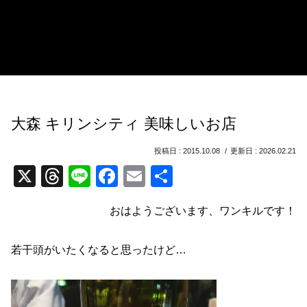
大森 キリンシティ 美味しいお店
2015.10.08
2026.02.21
X
T
Li
F
E
共
hr
n
a
m
有
おはようございます、ワンキルです！
e
e
c
ail
a
e
若干頭がいたくなると思ったけど…
d
b
s
o