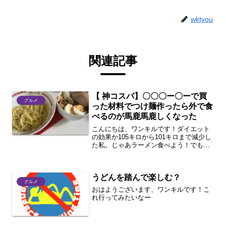
wktyou
関連記事
【 神コスパ】〇〇〇ー〇ーで買
グルメ
った材料でつけ麺作ったら外で食
べるのが馬鹿馬鹿しくなった
こんにちは、ワンキルです！ダイエット
の効果か105キロから101キロまで減少し
た私。じゃあラーメン食べよう！でも外
で食べるのは気が引ける・・・。そんな
後ろめたさにバイバイするために自炊な
らいいのでは！？名探偵コナンばりの天
うどんを踏んで楽しむ？
才的なヒラメキ！そ...
グルメ
おはようございます、ワンキルです！こ
れ行ってみたいなー