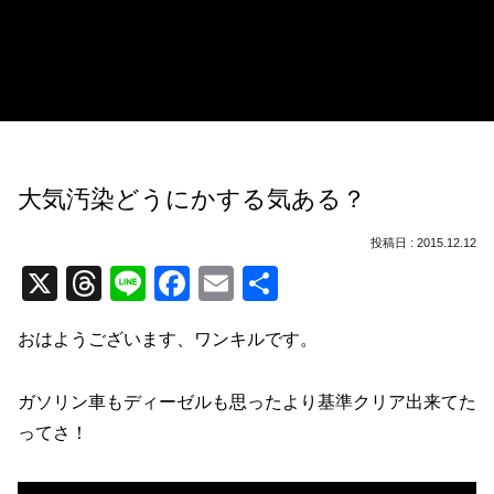
大気汚染どうにかする気ある？
2015.12.12
X
T
Li
F
E
共
hr
n
a
m
有
おはようございます、ワンキルです。
e
e
c
ail
a
e
ガソリン車もディーゼルも思ったより基準クリア出来てた
d
b
ってさ！
s
o