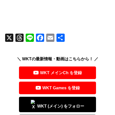
X
T
Li
F
E
共
hr
n
a
m
有
e
e
c
ail
＼ WKTの最新情報・動画はこちらから！ ／
a
e
d
b
WKT メインCh を登録
s
o
o
WKT Games を登録
k
WKT (メイン) をフォロー