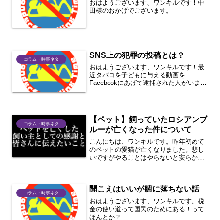
おはようございます、ワンキルです！中
田様のおかげでございます。
SNS上の犯罪の投稿とは？
コラム・時事ネタ
おはようございます、ワンキルです！最
近タバコを子どもに与える動画を
Facebookにあげて逮捕された人がいまし
たけど近いようなことやってる人いませ
んか？
【ペット】飼っていたロシアンブ
コラム・時事ネタ
ルーが亡くなった件について
こんにちは、ワンキルです。昨年初めて
のペットの愛猫が亡くなりました。悲し
いですがやることはやらないと安らかに
眠りについてもらえないので困った方は
見てください。1分まとめ今回の本題向い
ている人・向かない人あると便利そうな
聞こえはいいが腑に落ちない話
物さいごに今回の本題 ...
コラム・時事ネタ
おはようございます、ワンキルです。税
金の使い道って国民のためにある！って
ほんとか？