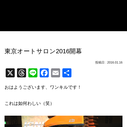
東京オートサロン2016開幕
2016.01.16
X
T
Li
F
E
共
hr
n
a
m
有
おはようございます、ワンキルです！
e
e
c
ail
a
e
これは如何わしい（笑）
d
b
s
o