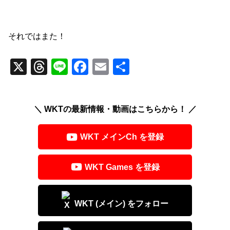
それではまた！
X
T
Li
F
E
共
hr
n
a
m
有
e
e
c
ail
＼ WKTの最新情報・動画はこちらから！ ／
a
e
d
b
WKT メインCh を登録
s
o
o
WKT Games を登録
k
WKT (メイン) をフォロー