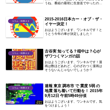
うね、番組の最初に生放送でやったのは
良かったです。
2015-2016日本カー・オブ・ザ・
コラム・時事ネタ
イヤー決定！
おはようございます、ワンキルです！と
うとう今年の車が決定しました！
古谷実 知ってる？稲中は？心が
コラム・時事ネタ
ザワつくマンガの話
おはようございます、ワンキルです！漫
画は数ほどあれど、心のざわつく漫画は
そうないんじゃないでしょうか？
速報 東京 調布市 で 震度 5弱 の
コラム・時事ネタ
地震 落ち着いて行動を！ 2015年
9月12日 午前5時49分頃
おはようございます、ワンキルです。気
をつけましょう！