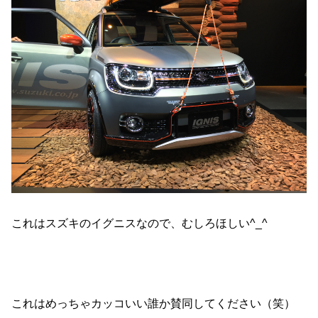
o
k
これはスズキのイグニスなので、むしろほしい^_^
これはめっちゃカッコいい誰か賛同してください（笑）