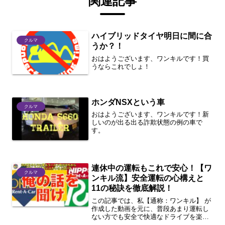
関連記事
ハイブリッドタイヤ明日に間に合
クルマ
うか？！
おはようございます、ワンキルです！買
うならこれでしょ！
ホンダNSXという車
クルマ
おはようございます、ワンキルです！新
しいのが出る出る詐欺状態の例の車で
す。
連休中の運転もこれで安心！【ワ
クルマ
ンキル流】安全運転の心構えと
11の秘訣を徹底解説！
この記事では、私【通称：ワンキル】 が
作成した動画を元に、普段あまり運転し
ない方でも安全で快適なドライブを楽し
めるよう、運転の心構えと役立つヒント