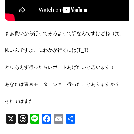
まぁ良いから行ってみろよって話なんですけどね（笑）
怖いんですよ、にわかが行くには(T_T)
とりあえず行ったらレポートあげたいと思います！
あなたは東京モーターショー行ったことありますか？
それではまた！
X
T
Li
F
E
共
hr
n
a
m
有