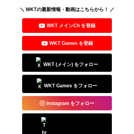
e
e
c
ail
＼ WKTの最新情報・動画はこちらから！ ／
a
e
d
b
WKT メインCh を登録
s
o
o
WKT Games を登録
k
WKT (メイン) をフォロー
WKT Games をフォロー
Instagram をフォロー