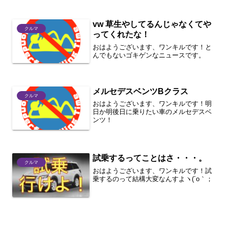
を徹底的に解説していきます。車は便利
な乗り物ですが、一歩間違えれば「凶
vw 草生やしてるんじゃなくてや
器」にもなり得ます。だか...
クルマ
ってくれたな！
おはようございます、ワンキルです！と
んでもないゴキゲンなニュースです。
メルセデスベンツBクラス
クルマ
おはようございます、ワンキルです！明
日か明後日に乗りたい車のメルセデスベ
ンツ！
試乗するってことはさ・・・。
クルマ
おはようございます、ワンキルです！試
乗するのって結構大変なんすよヽ(´o｀；