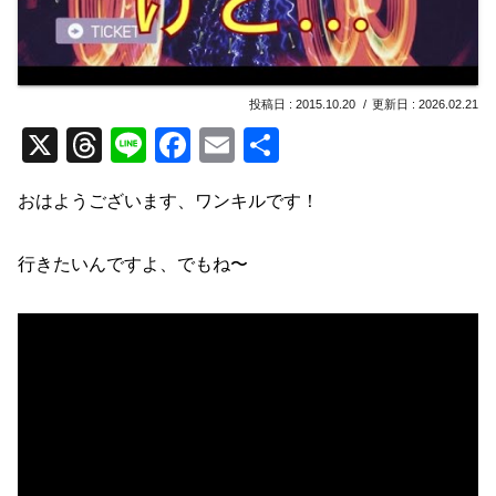
2015.10.20
2026.02.21
X
T
Li
F
E
共
hr
n
a
m
有
おはようございます、ワンキルです！
e
e
c
ail
a
e
行きたいんですよ、でもね〜
d
b
s
o
o
k