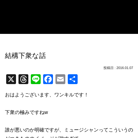
結構下衆な話
2016.01.07
X
T
Li
F
E
共
hr
n
a
m
有
おはようございます、ワンキルです！
e
e
c
ail
a
e
下衆の極みですねw
d
b
s
o
誰が悪いのか明確ですが、ミュージシャンってこういうの