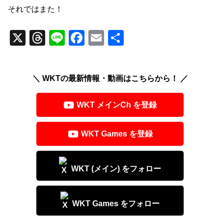
それではまた！
X
T
Li
F
E
共
hr
n
a
m
有
e
e
c
ail
＼ WKTの最新情報・動画はこちらから！ ／
a
e
d
b
WKT メインCh を登録
s
o
o
WKT Games を登録
k
WKT (メイン) をフォロー
WKT Games をフォロー