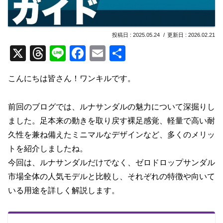
2025.05.24
2026.02.21
X
T
Li
F
E
共
hr
n
a
m
有
こんにちは皆さん！ワンキルです。
e
e
c
ail
a
e
前回のブログでは、ルナサンダルの魅力について深掘りし
d
b
ました。足本来の動きを取り戻す裸足感覚、軽量で高い耐
s
o
久性を兼ね備えたミニマルなデザインなど、多くのメリッ
o
トを紹介しましたね。
k
今回は、ルナサンダルだけでなく、ゼロドロップサンダル
市場全体の人気モデルと比較し、それぞれの特徴や向いて
いる用途を詳しく解説します。