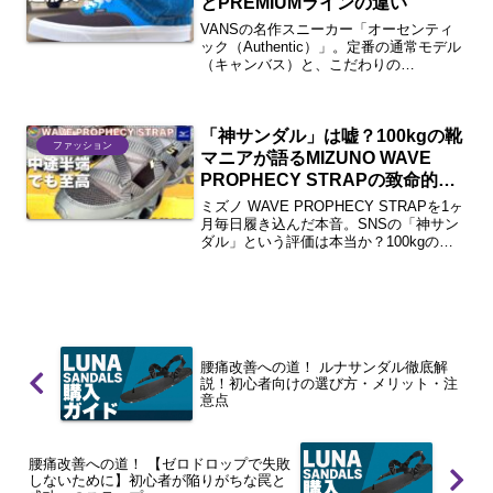
とPREMIUMラインの違い
VANSの名作スニーカー「オーセンティ
ック（Authentic）」。定番の通常モデル
（キャンバス）と、こだわりの
PREMIUMライン「Reissue 44（ピッグ
スエード）」を徹底比較！40代の大人コ
ーデ術や、ヒールパッチ等のディテール
「神サンダル」は嘘？100kgの靴
の違いを動画付きで解説します。
ファッション
マニアが語るMIZUNO WAVE
PROPHECY STRAPの致命的な
弱点と真価
ミズノ WAVE PROPHECY STRAPを1ヶ
月毎日履き込んだ本音。SNSの「神サン
ダル」という評価は本当か？100kgの靴
マニアが、運動性能の罠、裸足NGの理
由、そして唯一無二の魅力を徹底解説。2
万円をドブに捨てたくない人は必見。
腰痛改善への道！ ルナサンダル徹底解
説！初心者向けの選び方・メリット・注
意点
腰痛改善への道！ 【ゼロドロップで失敗
しないために】初心者が陥りがちな罠と