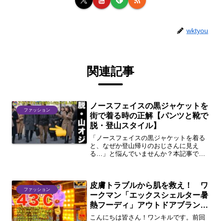
wktyou
関連記事
ノースフェイスの黒ジャケットを
ファッション
街で着る時の正解【パンツと靴で
脱・登山スタイル】
「ノースフェイスの黒ジャケットを着る
と、なぜか登山帰りのおじさんに見え
る…」と悩んでいませんか？本記事で
は、機能的な黒アウターを街着としてお
しゃれに着こなすための「パンツと靴」
の正解を徹底解説。スラックスやニュー
皮膚トラブルから肌を救え！ ワ
バランスを合わせて、大人の休日コーデ
ファッション
を完成させましょう！
ークマン「エックスシェルター暑
熱フーディ」アウトドアブランド
徹底比較
こんにちは皆さん！ワンキルです。前回