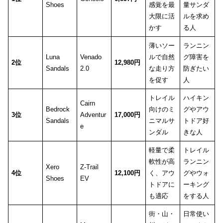
Shoes
感覚を最
量サンダ
大限に活
ルを求め
かす
る人
薄いソー
ランニン
Luna
Venado
ルで自然
グ障害を
2位
12,980円
Sandals
2.0
な走り方
防ぎたい
を促す
人
トレイル
ハイキン
Cairn
Bedrock
向けのミ
グやアウ
3位
Adventur
17,000円
Sandals
ニマルサ
トドア好
e
ンダル
きな人
軽量で柔
トレイル
軟性が高
ランニン
Xero
Z-Trail
4位
12,100円
く、アウ
グやウォ
Shoes
EV
トドアに
ーキング
も適応
をする人
街・山・
日常使い