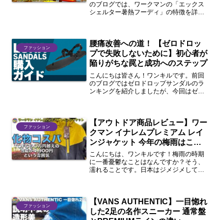
のブログでは、ワークマンの「エックス
シェルター暑熱フーディ」の特徴を詳し
く解説しました。今回は、他社のアウト
ドアブランドと比較し、それぞれの強み
や違いをまとめます。🌡️ 暑熱とは？なぜ
腰痛改善への道！ 【ゼロドロッ
対策が必要なのか「暑...
ファッション
プで失敗しないために】初心者が
陥りがちな罠と成功へのステップ
こんにちは皆さん！ワンキルです。前回
のブログではゼロドロップサンダルのラ
ンキングを紹介しましたが、今回はゼロ
ドロップを試す際に失敗しないためのポ
イントについて詳しく解説します。ゼロ
ドロップシューズを履き始めると、足の
【アウトドア商品レビュー】ワー
使い方が変わるため、適切...
ファッション
クマン イナレムプレミアム レイ
ンジャケット 今年の梅雨はこれ
でいい 化物コスパ WORKMAN
こんにちは、ワンキルです！梅雨の時期
INAREM PREMIUM
に一番憂鬱なことはなんですか？そう、
濡れることです。日本はジメジメしてい
RAINJACKET
る時期でも暑いこともあり、雨に濡れる
だけでなく汗をかいて服が濡れることも
多々あります。汗をよく方にとってはか
【VANS AUTHENTIC】一目惚れ
らり辛い時期ともいえます...
ファッション
した2足の名作スニーカー 通常盤