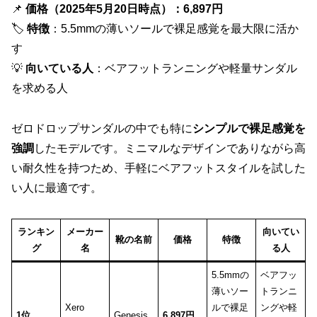
📌
価格（2025年5月20日時点）：6,897円
🏷
特徴
：5.5mmの薄いソールで裸足感覚を最大限に活か
す
💡
向いている人
：ベアフットランニングや軽量サンダル
を求める人
ゼロドロップサンダルの中でも特に
シンプルで裸足感覚を
強調
したモデルです。ミニマルなデザインでありながら高
い耐久性を持つため、手軽にベアフットスタイルを試した
い人に最適です。
ランキン
メーカー
向いてい
靴の名前
価格
特徴
グ
名
る人
5.5mmの
ベアフッ
薄いソー
トランニ
Xero
ルで裸足
ングや軽
1位
Genesis
6,897円