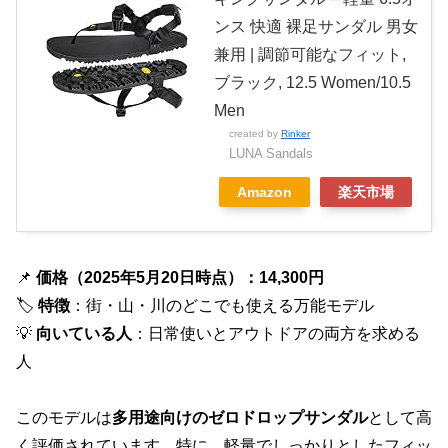
ンス 快適 裸足サンダル 男女
兼用 | 調節可能なフィット,
ブラック, 12.5 Women/10.5
Men
created by
Rinker
LUNA Sandals
Amazon
楽天市場
📌
価格（2025年5月20日時点）：14,300円
🏷
特徴
：街・山・川のどこでも使える万能モデル
💡
向いている人
：日常使いとアウトドアの両方を求める
人
このモデルは
多用途向けのゼロドロップサンダル
として高
く評価されています。特に、軽量でしっかりとしたフィッ