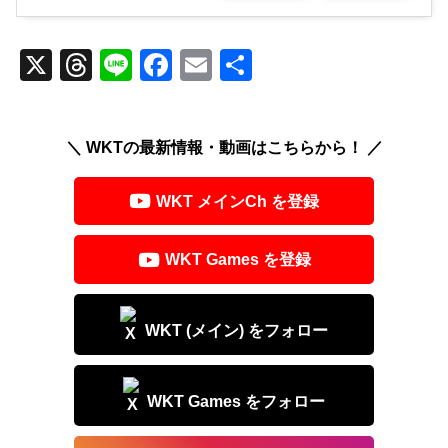
X
T
Li
F
E
共
hr
n
a
m
有
e
e
c
ail
＼ WKTの最新情報・動画はこちらから！ ／
a
e
d
b
WKT メインCh を登録
s
o
o
WKT Games を登録
k
WKT (メイン) をフォロー
WKT Games をフォロー