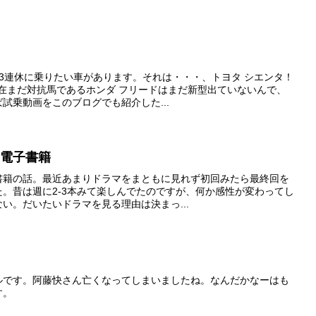
3連休に乗りたい車があります。それは・・・、トヨタ シエンタ！
現在まだ対抗馬であるホンダ フリードはまだ新型出ていないんで、
試乗動画をこのブログでも紹介した...
と電子書籍
書籍の話。最近あまりドラマをまともに見れず初回みたら最終回を
。昔は週に2-3本みて楽しんでたのですが、何か感性が変わってし
い。だいたいドラマを見る理由は決まっ...
ルです。阿藤快さん亡くなってしまいましたね。なんだかなーはも
す。