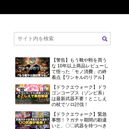
【警告】もう靴や鞄を買う
な 10年以上商品レビューし
て悟った「モノ消費」の終
着点【ワンキルのリアル】
【ドラクエウォーク】ドラ
ゴンコープス（ゾンビ系）
は最新武器不要！とこしえ
の杖でソロ討伐！
【ドラクエウォーク】緊急
事態！？ガチャ期間の勘違
いと、〇〇武器を待つべき