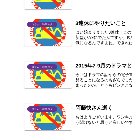
3連休にやりたいこと
コラム・時事ネタ
はい始まりました3連休！この
新型が7/9にでたんですが、
気になるんですよね。できれば
2015年7-9月のドラマ
コラム・時事ネタ
今回はドラマの話からの電子
見ることになるのもざらでした
まったのか、どうもピンとこな
阿藤快さん逝く
コラム・時事ネタ
おはようございます、ワンキ
う聞けないと思うと寂しいで