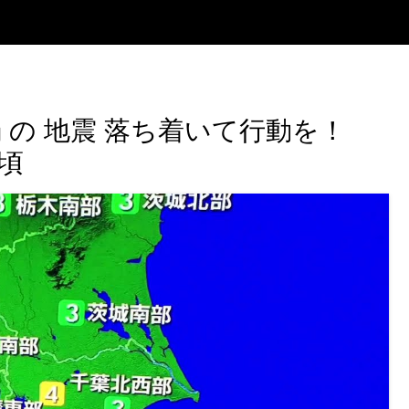
5弱 の 地震 落ち着いて行動を！
分頃