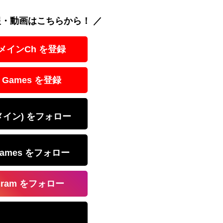
報・動画はこちらから！ ／
 メインCh を登録
 Games を登録
(メイン) をフォロー
Games をフォロー
agram をフォロー