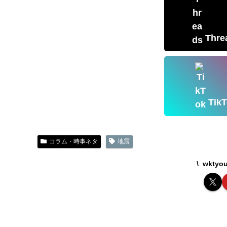
Thr
Ti
コラム・時事ネタ
地震
wkty