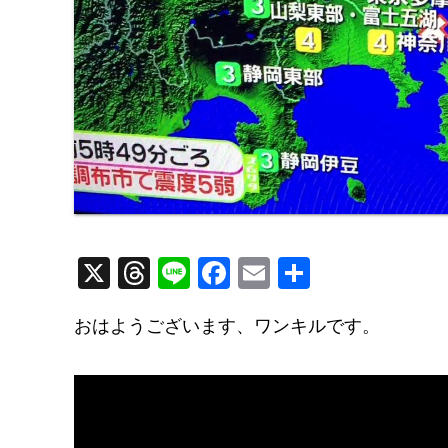
X
T
Li
F
E
共
hr
n
a
m
有
おはようございます、ワンキルです。
e
e
c
ail
a
e
d
b
s
o