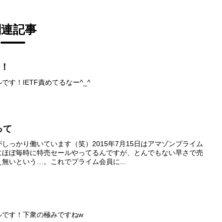
関連記事
た！
す！IETF責めてるなー^_^
って
しっかり働いています（笑）2015年7月15日はアマゾンプライム
にほぼ毎時に特売セールやってるんですが、とんでもない早さで売
無いという…。これでプライム会員に...
ルです！下衆の極みですねw