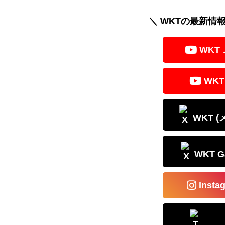
e
e
c
ail
a
e
＼ WKTの最新情
d
b
WKT
s
o
o
WKT
k
WKT 
WKT 
Inst