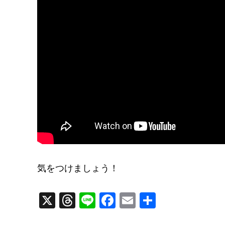
o
k
気をつけましょう！
X
T
Li
F
E
共
hr
n
a
m
有