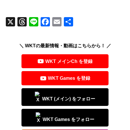
X
T
Li
F
E
共
hr
n
a
m
有
e
e
c
ail
＼ WKTの最新情報・動画はこちらから！ ／
a
e
d
b
WKT メインCh を登録
s
o
o
WKT Games を登録
k
WKT (メイン) をフォロー
WKT Games をフォロー