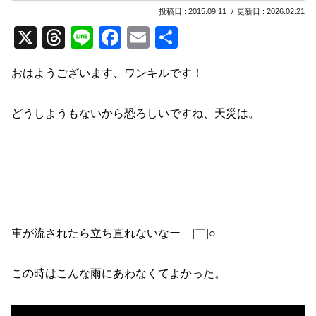
2015.09.11
2026.02.21
X
T
Li
F
E
共
hr
n
a
m
有
おはようございます、ワンキルです！
e
e
c
ail
a
e
どうしようもないから恐ろしいですね、天災は。
d
b
s
o
o
k
車が流されたら立ち直れないなー＿|￣|○
この時はこんな雨にあわなくてよかった。