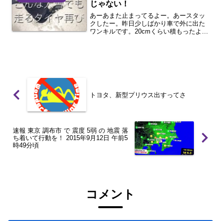
じゃない！
あーあまた止まってるよー。あースタッ
クしたー。昨日少しばかり車で外に出た
ワンキルです。20cmくらい積もったよう
ですね。車乗る時に駐車場のふかふか雪
がくるぶしより上で焦りました。にして
も悲しいのはノーマルタイヤで外に出る
人の多さ。しかも平日...
トヨタ、新型プリウス出すってさ
速報 東京 調布市 で 震度 5弱 の 地震 落
ち着いて行動を！ 2015年9月12日 午前5
時49分頃
コメント