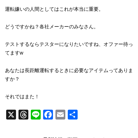
運転嫌いの人間としてはこれが本当に重要。
どうですかね？各社メーカーのみなさん。
テストするならテスターになりたいですね、オファー待っ
てますw
あなたは長距離運転するときに必要なアイテムってありま
すか？
それではまた！
X
T
Li
F
E
共
hr
n
a
m
有
e
e
c
ail