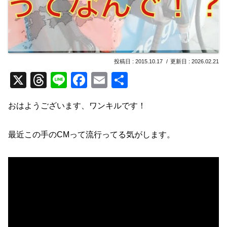
2015.10.17
2026.02.21
X
T
Li
F
E
共
hr
n
a
m
有
おはようございます、ワンキルです！
e
e
c
ail
a
e
最近この手のCMって流行ってる気がします。
d
b
s
o
o
k