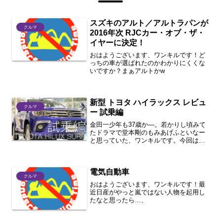
スズキのアルト／アルトラパンが
クルマ
2016年次 RJCカー・オブ・ザ・
イヤーに決定！
おはようございます、ワンキルです！ど
っちの車が選ばれたのかわかりにくくな
いですか？まぁアルトかw
新型 トヨタ ハイラックス レビュ
クルマ
ー 試乗編
金田一少年も37歳か―。若かりし頃みて
たドラマで堂本剛のもみあげふといなー
と思っていた、ワンキルです。今回はト
ヨタハイラックスZ乗ってきた試乗編で
す。今回の撮影機材はこちら。撮影中に
ネックハウジングマウントが折れるハプ
電気自動車
ニング付き。あぁーくっ...
クルマ
おはようございます、ワンキルです！最
近日産がやっと嵐ではない人物を起用し
たなと思ったら…、