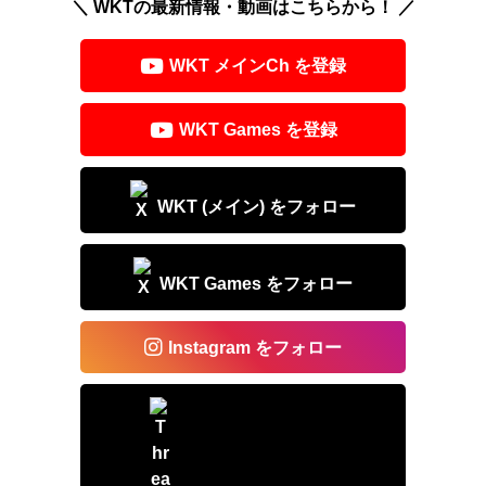
＼ WKTの最新情報・動画はこちらから！ ／
a
e
d
b
WKT メインCh を登録
s
o
o
WKT Games を登録
k
WKT (メイン) をフォロー
WKT Games をフォロー
Instagram をフォロー