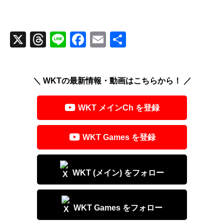
X
T
Li
F
E
共
hr
n
a
m
有
e
e
c
ail
＼ WKTの最新情報・動画はこちらから！ ／
a
e
d
b
WKT メインCh を登録
s
o
o
WKT Games を登録
k
WKT (メイン) をフォロー
WKT Games をフォロー