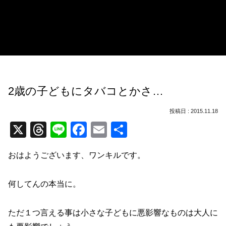
2歳の子どもにタバコとかさ…
2015.11.18
X
T
Li
F
E
共
hr
n
a
m
有
おはようございます、ワンキルです。
e
e
c
ail
a
e
何してんの本当に。
d
b
s
o
ただ１つ言える事は小さな子どもに悪影響なものは大人に