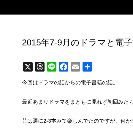
2015年7-9月のドラマと電
X
T
Li
F
E
共
hr
n
a
m
有
今回はドラマの話からの電子書籍の話。
e
e
c
ail
a
e
最近あまりドラマをまともに見れず初回みた
d
b
s
o
昔は週に2-3本みて楽しんでたのですが、何
o