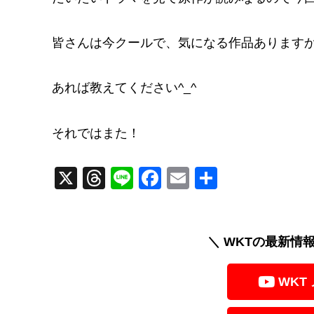
皆さんは今クールで、気になる作品あります
あれば教えてください^_^
それではまた！
X
T
Li
F
E
共
hr
n
a
m
有
e
e
c
ail
a
e
＼ WKTの最新情
d
b
WKT
s
o
o