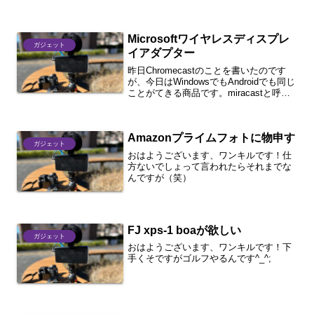
ていなかったわけではありません。その
理由と購入に向けて便利そうなものを物
色しているので共有したいと思います。1
Microsoftワイヤレスディスプレ
分まとめ・...
ガジェット
イアダプター
昨日Chromecastのことを書いたのです
が、今日はWindowsでもAndroidでも同じ
ことがてきる商品です。miracastと呼ば
れる共通規格が搭載されていればiOS以
外は通信可能なモデルです。
Amazonプライムフォトに物申す
ガジェット
おはようございます、ワンキルです！仕
方ないでしょって言われたらそれまでな
んですが（笑）
FJ xps-1 boaが欲しい
ガジェット
おはようございます、ワンキルです！下
手くそですがゴルフやるんです^_^;