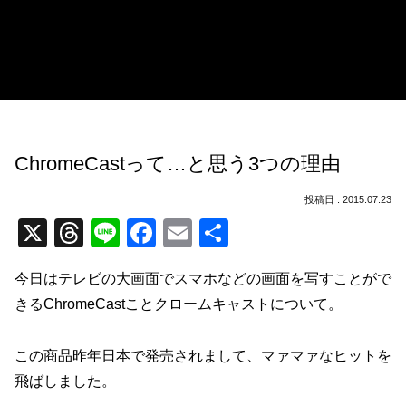
ChromeCastって…と思う3つの理由
2015.07.23
X
T
Li
F
E
共
hr
n
a
m
有
今日はテレビの大画面でスマホなどの画面を写すことがで
e
e
c
ail
きるChromeCastことクロームキャストについて。
a
e
d
b
この商品昨年日本で発売されまして、マァマァなヒットを
s
o
飛ばしました。