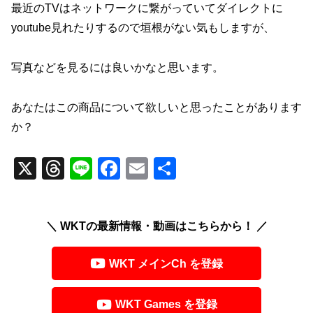
最近のTVはネットワークに繋がっていてダイレクトに
youtube見れたりするので垣根がない気もしますが、
写真などを見るには良いかなと思います。
あなたはこの商品について欲しいと思ったことがあります
か？
X
T
Li
F
E
共
hr
n
a
m
有
e
e
c
ail
＼ WKTの最新情報・動画はこちらから！ ／
a
e
d
b
WKT メインCh を登録
s
o
o
WKT Games を登録