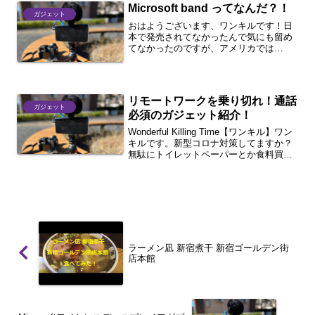
Microsoft band ってなんだ？！
ガジェット
おはようございます、ワンキルです！日
本で発売されてなかったんで気にも留め
てなかったのですが、アメリカでは
Microsoft bandなる物が発売されていま
した。
リモートワークを乗り切れ！通話
ガジェット
必須のガジェット紹介！
Wonderful Killing Time【ワンキル】ワン
キルです。新型コロナ対策してますか？
無駄にトイレットペーパーとか食料買い
だめしていませんか？このブログを見て
いる方の中には会社に行くのが仕事だと
思っている人も少なくないと思いま
す。...
ラーメン凪 新宿煮干 新宿ゴールデン街
店本館