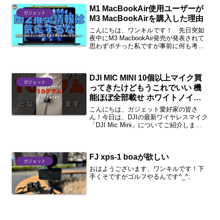
M1 MacBookAir使用ユーザーが
ガジェット
M3 MacBookAirを購入した理由
こんにちは、ワンキルです！ 先日突如
夜中にM3 MacbookAir発売が発表されて
思わずポチった私ですが事前に何も考え
ていなかったわけではありません。その
理由と購入に向けて便利そうなものを物
色しているので共有したいと思います。1
DJI MIC MINI 10個以上マイク買
分まとめ・...
ガジェット
ってきたけどもうこれでいい 機
能ほぼ全部載せ ホワイトノイズ
もないし素人でも扱いやすい た
こんにちは、ガジェット愛好家の皆さ
った10グラムのマイク #バイク撮
ん！今日は、DJIの最新ワイヤレスマイク
「DJI Mic Mini」についてご紹介しま
影 #dji #マイク
す。DJIは常に革新的な製品を提供してお
り、今回も例外ではありません。この新
しいマイクは、Vloggerやクリエイター
FJ xps-1 boaが欲しい
に...
ガジェット
おはようございます、ワンキルです！下
手くそですがゴルフやるんです^_^;