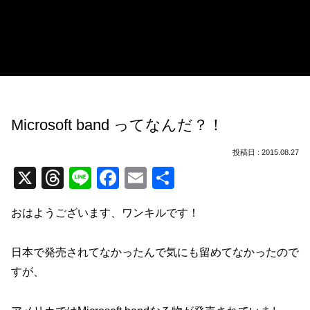
Microsoft band ってなんだ？！
2015.08.27
X
T
Li
F
E
共
hr
n
a
m
有
おはようございます、ワンキルです！
e
e
c
ail
a
e
日本で発売されてなかったんで気にも留めてなかったので
d
b
すが、
s
o