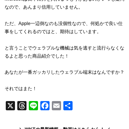
なので、あんまり信用していません。
ただ、Apple一辺倒なのも没個性なので、何処かで良い仕
事をしてくれるのではと、期待はしています。
と言うことでウェラブルな機械は気を逃すと流行らなくな
るよと思った商品紹介でした！
あなたが一番ガッカリしたウェラブル端末はなんですか？
それではまた！
X
T
Li
F
E
共
hr
n
a
m
有
e
e
c
ail