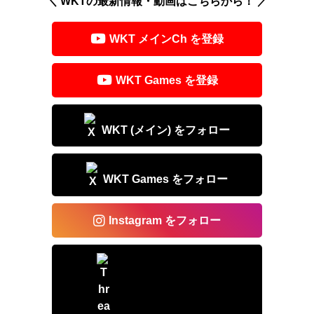
＼ WKTの最新情報・動画はこちらから！ ／
a
e
d
b
WKT メインCh を登録
s
o
o
WKT Games を登録
k
WKT (メイン) をフォロー
WKT Games をフォロー
Instagram をフォロー