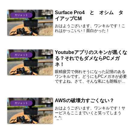
Surface Pro4 と オシム タ
ガジェット
イアップCM
おはようございます、ワンキルです！こ
れはかっこいい！面白かった！
Youtubeアプリのスキンが黒くな
ガジェット
る？それでもダメならPCメガ
ネ！
眼精疲労で倒れそうになった記憶のある
ワンキルです。どうにもPCメガネが必要
ですよね。さて、そんな私にも朗報が！
iPhoneアプリのYoutubeアプリのスキン
が黒くなるというではないですか！早速
やってみましたが、超快適！PC版はリリ
AWSの破壊力すごくない？
ースされ...
ガジェット
おはようございます、ワンキルです！サ
ービスもここまでいくと笑ってしまう
^_^;