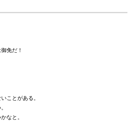
。
は御免だ！
？
ないことがある。
い。
いかなと。