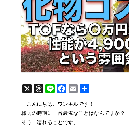
X
T
Li
F
E
共
hr
n
a
m
有
こんにちは、ワンキルです！
e
e
c
ail
梅雨の時期に一番憂鬱なことはなんですか？
a
e
そう、濡れることです。
d
b