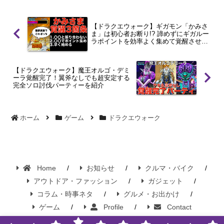
由と、オチェアーノとの引き比べについ
ても考察します。
【ドラクエウォーク】ギガモン「かみさ
ま」は初心者お断り!? 諦めずにギガルー
ラポイントを効率よく集めて覚醒させる
方法
【ドラクエウォーク】魔王オルゴ・デミ
ーラ覚醒完了！翼斧なしでも超安定する
完全ソロ討伐パーティーを紹介
ホーム
ゲーム
ドラクエウォーク
Home
お知らせ
クルマ・バイク
アウトドア・ファッション
ガジェット
コラム・時事ネタ
グルメ・お出かけ
ゲーム
Profile
Contact
Copyright © 2015-2026 Wonderful Killing Time / ワンキル ｜ WKT Official All