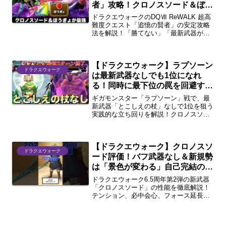
者」攻略！クロノスソード＆ぼう
ぎょの6ターン目戦法で安定クリ
ドラクエウォークのDQⅦ ReWALK 超高
ア
難度クエスト「追憶の賢者」の安定攻略
法を解説！「勝てない」「最新武器がな
い」と諦める前に必見です。クロノスソ
ードと「ぼうぎょ」を活用した6ターン目
戦法で、無課金・微課金でも確実にクリ
【ドラクエウォーク】ラプソーン
アできる立ち回りと各ボスの要点をお届
ドラクエウォーク
けします。
は最新武器なしでも1位になれ
る！同時に最下位の罠を回避する
方法
ギガモンスター「ラプソーン」戦で、最
新武器「とこしえの杖」なしで1位を狙う
実践的な立ち回りを解説！クロノスソー
ドを使った6ターン目戦法と、周りの討伐
が早すぎて最下位に沈んでしまう「罠」
を回避するための具体的なパーティ構成
【ドラクエウォーク】クロノスソ
や行動手順を紹介します。
ドラクエウォーク
ード評価！バフ武器なし＆新規勢
は「景色が変わる」自己完結の壊
れ性能
ドラクエウォーク6.5周年第2弾の新武器
「クロノスソード」の性能を徹底解説！
テンション、必中会心、フォース延長な
どバフが大渋滞する「自己完結型」の壊
れ武器です。手持ちにバフ武器がない方
や新規勢の「景色が変わる」絶対的な理