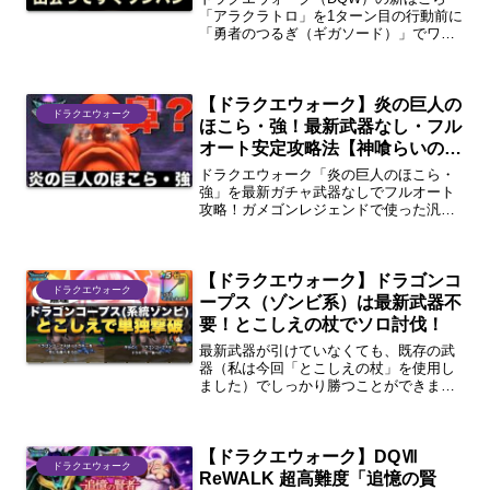
「アラクラトロ」を1ターン目の行動前に
「勇者のつるぎ（ギガソード）」でワン
パンし、残りをフルオートで爆速周回す
る攻略法を徹底解説！シーズン制限がか
かる前にSこころを乱獲しよう！
【ドラクエウォーク】炎の巨人の
ドラクエウォーク
ほこら・強！最新武器なし・フル
オート安定攻略法【神喰らいの大
剣】
ドラクエウォーク「炎の巨人のほこら・
強」を最新ガチャ武器なしでフルオート
攻略！ガメゴンレジェンドで使った汎用
パーティ（神喰らいの大剣）を流用し
て、超安定してクリアするための立ち回
りと編成のコツを解説します。
【ドラクエウォーク】ドラゴンコ
ドラクエウォーク
ープス（ゾンビ系）は最新武器不
要！とこしえの杖でソロ討伐！
最新武器が引けていなくても、既存の武
器（私は今回「とこしえの杖」を使用し
ました）でしっかり勝つことができま
す。今回は実際のプレイヤー目線で、ド
ラゴンコープス戦の致命的な罠と、それ
を乗り越えるためのリアルな攻略法を徹
【ドラクエウォーク】DQⅦ
底解説していきます！
ドラクエウォーク
ReWALK 超高難度「追憶の賢