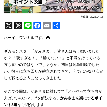
2026.04.18
X
T
Li
F
E
共
hr
n
a
m
有
ハーイ、ワンキルです。🎮
e
e
c
ail
a
e
ギガモンスター「かみさま」、皆さんはもう戦いました
d
b
か？ 「硬すぎる！」「勝てない！」と不満を持っている
s
o
方も多いのではないでしょうか。初日は阿鼻叫喚でした
o
が、徐々に立ち回りが確立されてきて、今ではかなり安定
k
して戦えるようになってきました！
そこで今回は、かみさまに対して**「どうやって立ち向か
えばいいのか？」**を解決する、
かみさまを楽にするポイ
ント3選
をご紹介します！