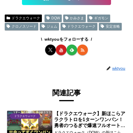
ドラクエウォーク
DQW
かみさま
ギガモン
クロノスソード
ジェム
ドラクエウォーク
安定攻略
wktyouをフォローする
wktyou
関連記事
【ドラクエウォーク】新ほこらア
ドラクエウォーク
ラクラトロを1ターンワンパン！
勇者のつるぎで爆速フルオート周
回攻略
ドラクエウォーク（DQW）の新ほこら