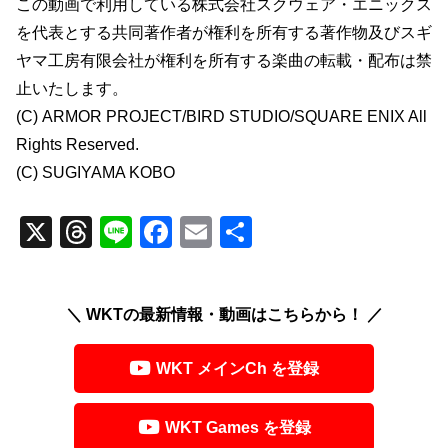
この動画で利用している株式会社スクウェア・エニックス
を代表とする共同著作者が権利を所有する著作物及びスギ
ヤマ工房有限会社が権利を所有する楽曲の転載・配布は禁
止いたします。
(C) ARMOR PROJECT/BIRD STUDIO/SQUARE ENIX All
Rights Reserved.
(C) SUGIYAMA KOBO
X
T
Li
F
E
共
hr
n
a
m
有
e
e
c
ail
＼ WKTの最新情報・動画はこちらから！ ／
a
e
d
b
WKT メインCh を登録
s
o
o
WKT Games を登録