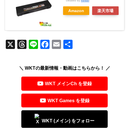
created by
Rinker
Amazon
楽天市場
X
T
Li
F
E
共
hr
n
a
m
有
e
e
c
ail
＼ WKTの最新情報・動画はこちらから！ ／
a
e
d
b
WKT メインCh を登録
s
o
o
WKT Games を登録
k
WKT (メイン) をフォロー