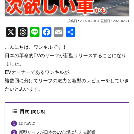
2025.06.28
2026.02.21
X
T
Li
F
E
共
hr
n
a
m
有
こんにちは、ワンキルです！
e
e
c
ail
日本の革命的EVのリーフが新型リリースすることになり
a
e
ました。
d
b
EVオーナーであるワンキルが、
s
o
複数回に分けてリーフの魅力と新型のレビューをしていき
o
たいと思います。
k
目次
はじめに
新型リーフが日本のEV市場に与える影響