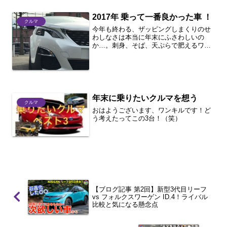
2017年 乗って一番良かった車 ！
クルマ
今年も終わる、ザッピングしまくりのせ
わしなさは本当に年末にふさわしいの
か…。刺身、そば、天ぷらで肥えるワン
キルです！皆さんどうお過ごしですか？
今年も一年色々なってきてましたが、こ
れはという車を一台だけご紹介します。
お時間はかけませんよ、そう...
年末に乗りたいクルマを想う
クルマ
おはようございます、ワンキルです！ど
う考えたってこの3台！（笑）
【ブログ記事 第2回】新型3代目リーフ
vs フォルクスワーゲン ID.4！ライバル
比較と気になる懸念点