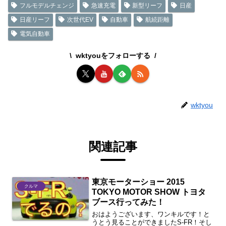
フルモデルチェンジ
急速充電
新型リーフ
日産
日産リーフ
次世代EV
自動車
航続距離
電気自動車
wktyouをフォローする
wktyou
関連記事
東京モーターショー 2015
クルマ
TOKYO MOTOR SHOW トヨタ
ブース行ってみた！
おはようございます、ワンキルです！と
うとう見ることができましたS-FR！そし