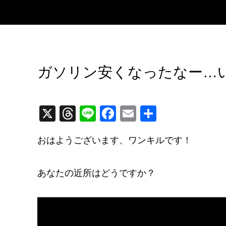
ガソリン安くなったなー…
X
T
Li
F
E
共
hr
n
a
m
有
おはようございます、ワンキルです！
e
e
c
ail
a
e
あなたの近所はどうですか？
d
b
s
o
o