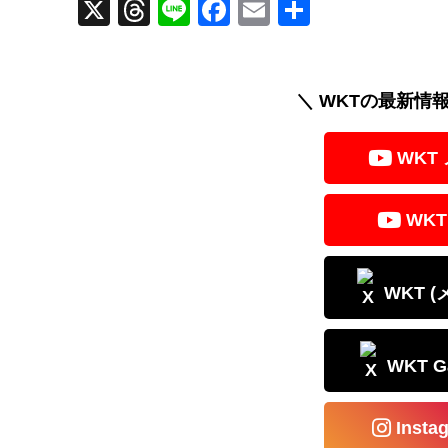
X
T
Li
F
E
共
hr
n
a
m
有
e
e
c
ail
a
e
＼ WKTの最新情
d
b
WKT
s
o
o
WKT
k
WKT 
WKT 
Inst