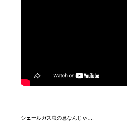
k
シェールガス虫の息なんじゃ…。