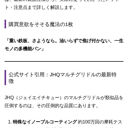
s
o
ト・注意点まで詳しく解説します。
o
k
購買意欲をそそる魔法の1枚
「重い鉄板、さようなら。油いらずで焦げ付かない、一生
モノの多機能パン」
公式サイト引用：JHQマルチグリドルの最新特
徴
JHQ（ジェイエイチキュー）のマルチグリドルが類似品を
圧倒するのは、その圧倒的な品質にあります。
特殊なイノーブルコーティング
約100万回の摩耗テス