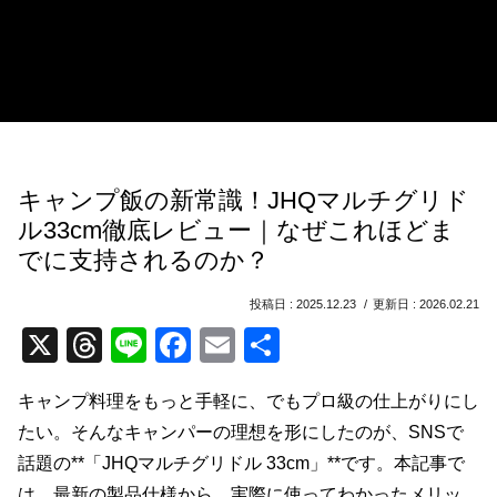
キャンプ飯の新常識！JHQマルチグリド
ル33cm徹底レビュー｜なぜこれほどま
でに支持されるのか？
2025.12.23
2026.02.21
X
T
Li
F
E
共
hr
n
a
m
有
キャンプ料理をもっと手軽に、でもプロ級の仕上がりにし
e
e
c
ail
たい。そんなキャンパーの理想を形にしたのが、SNSで
a
e
話題の**「JHQマルチグリドル 33cm」**です。本記事で
d
b
は、最新の製品仕様から、実際に使ってわかったメリッ