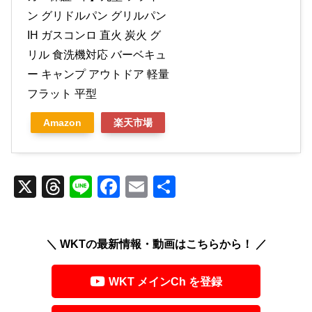
ン グリドルパン グリルパン
IH ガスコンロ 直火 炭火 グ
リル 食洗機対応 バーベキュ
ー キャンプ アウトドア 軽量
フラット 平型
Amazon
楽天市場
X
T
Li
F
E
共
hr
n
a
m
有
e
e
c
ail
＼ WKTの最新情報・動画はこちらから！ ／
a
e
d
b
WKT メインCh を登録
s
o