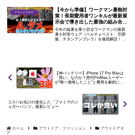
購入して大満足、ヘビーユースしている
持ち運び可能な軽量ファンである
【今から準備】ワークマン暑熱対
「CLAYMORE FAN...
アウトドアギア
策！長期愛用者ワンキルが最新展
示会で導き出した最強の組み合わ
せ
今年の猛暑を乗り切るワークマンの最新
暑さ対策ウェア（ペルチェベスト、空調
服、チタンアンブレラ）を徹底解説！単
体ではなく「組み合わせ」で涼しさを無
限大にする裏技を、最新の展示会情報と
実体験を交えて紹介します。夏を快適に
攻略しましょう！
【神バッテリー】iPhone 17 Pro Maxは
「買い」なのか？歴代ProMaxユーザー
が”唯一後悔したこと”と費用を劇的に抑
えた節約術を徹底解説！
コスパお化けの進化した「ファミマのジ
ョガーパンツ」最新レビュー
ホーム
アウトドア・ファッション
アウトドアギ
ア