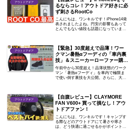
アウトドアギア
るならコレ！アウトドア好きに必
ず刺さるRootCo
こんにちは、ワンキルです！iPhone14発
表されましたよね。円安の影響もあって
とんでもない値段も話題になっていま
す。また、同時に小さいiPhone miniが廃
止になるなど、最近のスマホは大型化の
一途を辿っています。 そこで今回は傷
【緊急】30度超えで品薄！ワー
付いた...
アウトドアギア
クマン暑熱αフーディの「車内裏
技」＆スニーカーローファー購入
の罠を回避する方法
午前中から30度超え！品薄状態のワーク
マン「暑熱αフーディ」を車内で極限ま
で使い倒す裏技を大公開。さらに、大注
目「スニーカーローファー」ネット注文
時のサイズ失敗を防ぐ、店舗受け取りの
㊙テクニックも解説します。夏本番前に
【自腹レビュー】CLAYMORE
必見です！
アウトドアギア
FAN V600+ 買って損なし！アウ
トドアファン！
こんにちは、ワンキルです！キャンプす
る際などのアウトドアにて暑さや寒さ
は、どう快適に過ごせるかがポイントに
なると思います。 そこで、2022年夏に