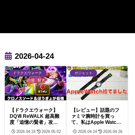
2026-04-24
ドラクエウォーク
ガジェット
【ドラクエウォーク】
【レビュー】話題のフ
DQⅦ ReWALK 超高難
ァミマ腕時計を買っ
度「追憶の賢者」攻
て、私はApple Watch
略！クロノスソード＆
を捨てた。1,998円で手
2026.04.24
2026.05.02
2026.04.24
2026.04.26
ぼうぎょの6ターン目戦
に入る「心の平穏」と