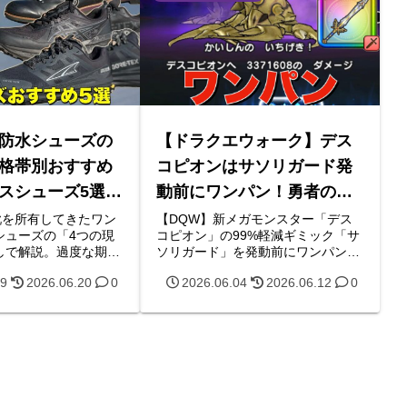
防水シューズの
【ドラクエウォーク】デス
格帯別おすすめ
コピオンはサソリガード発
スシューズ5選
動前にワンパン！勇者のつ
】
るぎ編成と立ち回り
靴を所有してきたワン
【DQW】新メガモンスター「デス
シューズの「4つの現
コピオン」の99%軽減ギミック「サ
しで解説。過度な期待
ソリガード」を発動前にワンパン撃
上で、アディダス、ア
破！勇者のつるぎ（時渡りの剣士）
09
2026.06.20
0
2026.06.04
2026.06.12
0
ューバランス、サロモ
を使った最強編成の立ち回りや、雷
に履き込んできた価格
神の槍を使ったガード対策をワンキ
めゴアテックス5選を
ルが徹底解説します。