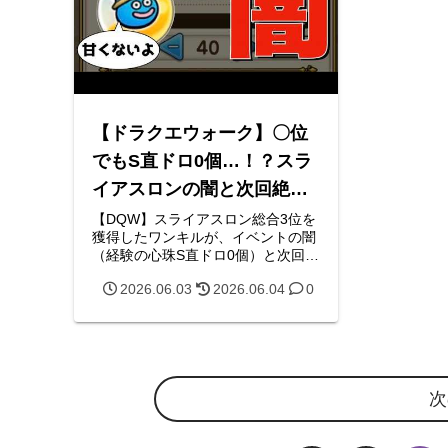
【ドラクエウォーク】〇位
でもS直ドロ0個…！？スラ
イアスロンの闇と次回絶対
にやるべき種目選びと対策
【DQW】スライアスロン総合3位を
獲得したワンキルが、イベントの闇
（経験の心珠S直ドロ0個）と次回絶
対にやるべきおすすめ種目（魔人の
2026.06.03
2026.06.04
0
威光、まだらイチョウ等）を徹底解
説！効率的な立ち回りで次回イベン
トを勝ち抜くための攻略ブログで
す。
次