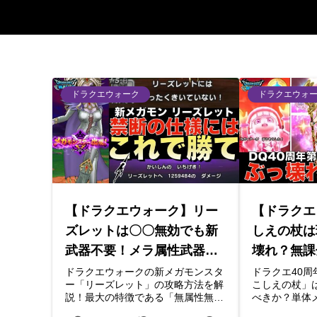
ドラクエウォーク
ドラクエウォ
【ドラクエウォーク】リー
【ドラクエ
ズレットは〇〇無効でも新
しえの杖は
武器不要！メラ属性武器の6
壊れ？無課
ターン目戦法で簡単攻略！
ェムを使う
ドラクエウォークの新メガモンスタ
ドラクエ40周
ー「リーズレット」の攻略方法を解
こしえの杖」
説！
説！最大の特徴である「無属性無
べきか？単体
効」の対策から、新武器がなくても
ウンやイオナ