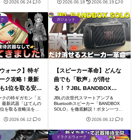
2026.06.24
0
2026.06.18
2026.06.19
0
んのゾーンバフ消費な
オートで爆速周回する攻略法を徹底
性能と運用ギミックの
解説！シーズン制限がかかる前にS
します。無課金・微課
こころを乱獲しよう！
必見！
ーク
ガジェット
ウォーク】特ギ
【スピーカー革命】どんな
ーク攻略！最新
曲でも「歌声」が消せ
も1位を取る安定
る！？JBL BANDBOX
回り
SOLOが凄すぎたので機能
ークの特ギガモン「エ
JBLの次世代スマートアンプ＆
、最新武器「はてんの
Bluetoothスピーカー「BANDBOX
と魅力を徹底解説！
1位を取る攻略法を解
SOLO」を徹底解説！ボタン一つで
はどう対策や吹き飛ば
楽曲の歌声やギターを消せる「AIス
2026.06.12
0
2026.06.12
0
すめの武器編成（無属
テム分離機能」など、音楽好きや動
）や立ち回りを紹介し
画クリエイター必見の革命的デバイ
・微課金でも安定周回
スの魅力をレビューと共にお届けし
必見です。
ます。
ドラクエウォーク