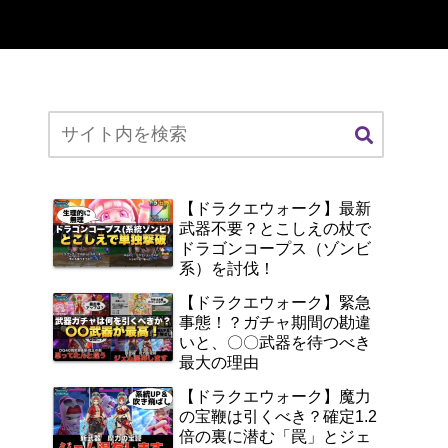
【ドラクエウォーク】最新
武器不要？とこしえの杖で
ドラゴンコープス（ゾンビ
系）を討伐！
【ドラクエウォーク】緊急
事態！？ガチャ期間の勘違
いと、〇〇武器を待つべき
最大の理由
【ドラクエウォーク】魔力
の宝鞭は引くべき？確定1.2
倍の裏に潜む「罠」とジェ