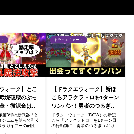
ーク
ドラクエウォーク
ウォーク】とこ
【ドラクエウォーク】新ほ
環境破壊のぶっ
こらアラクラトロを1ターン
金・微課金はジ
ワンパン！勇者のつるぎで
べきか徹底解
爆速フルオート周回攻略
年第3弾の新武器「と
ドラクエウォーク（DQW）の新ほ
はジェムを使って引く
こら「アラクラトロ」を1ターン目
メラガイアーの耐性ダ
の行動前に「勇者のつるぎ（ギガソ
ズンの消し去り、大ま
ード）」でワンパンし、残りをフル