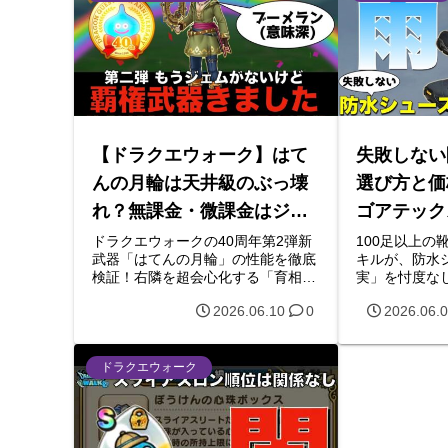
ボスを1ターンでワンパンする圧倒
的な火力をぜひ動画で確認してくだ
さい。ガチャで迷っている方必見で
す！
【ドラクエウォーク】はて
失敗しない
んの月輪は天井級のぶっ壊
選び方と価
れ？無課金・微課金はジェ
ゴアテック
ム投入をちょっと待って！
【梅雨対策
ドラクエウォークの40周年第2弾新
100足以上の
武器「はてんの月輪」の性能を徹底
キルが、防水
性能とおすすめ組み合わせ
検証！右隣を超会心化する「育相
実」を忖度な
を徹底解説
棒」やデバフ「分身」の強さ、銀河
は厳禁。その
2026.06.10
0
2026.06.
の剣など直撃武器との相性、無課
シックス、ニ
金・微課金は引くべきかの結論をま
ンなど、実際
とめました。
帯別のおすす
紹介します。
ドラクエウォーク