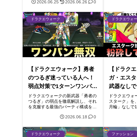
2026.06.25
2026.06.26
0
勝てるメラ属性を活かした6ターン
どうしこうり
目戦法、守り人の行動順などのパー
ど、ぶっ壊れ
ティ編成の注意点まで詳しく紹介し
謎を徹底解説
ます。
金プレイヤー
ドラクエウォーク
ドラクエウォ
【ドラクエウォーク】勇者
【ドラクエ
のつるぎ迷っている人へ！
ガ・エスタ
弱点対策で1ターンワンパン
武器なしで
が可能に！
構成と立ち
ドラクエウォークの新武器「勇者の
ドラクエウォ
つるぎ」の弱点を徹底解説し、それ
スターク」を
を克服する最強のパーティ構成を紹
月輪」なしで
介！手動ギガバースト、ゾーンの入
説！いてつく
2026.06.18
0
りにくさ、会心必中切れといった課
し対策、おす
題を、銀河のつるぎや星海の天球儀
性・ギラ属性
などのサポート装備と素早さ調整で
ます。無課金
解決。ほこらやメガモンなどの単体
できる構成は
ドラクエウォーク
ファッション